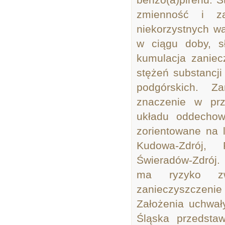
zmienność i za
niekorzystnych w
w ciągu doby, s
kumulacja zaniec
stężeń substancji
podgórskich. Z
znaczenie w pr
układu oddechow
zorientowane na l
Kudowa-Zdrój, P
Świeradów-Zdrój.
ma ryzyko zw
zanieczyszczenie 
Założenia uchwa
Śląska przedsta