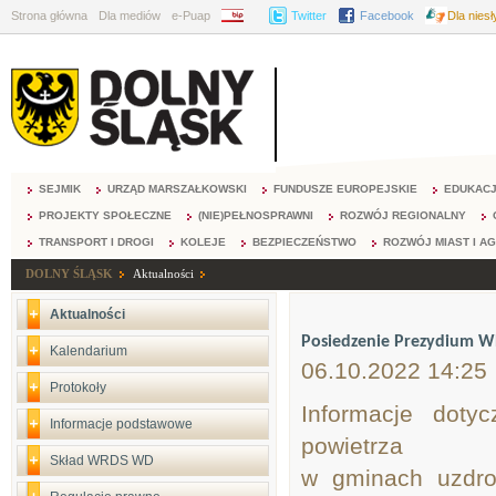
Strona główna
Dla mediów
e-Puap
BIP
Twitter
Facebook
Dla nies
SEJMIK
URZĄD MARSZAŁKOWSKI
FUNDUSZE EUROPEJSKIE
EDUKAC
PROJEKTY SPOŁECZNE
(NIE)PEŁNOSPRAWNI
ROZWÓJ REGIONALNY
TRANSPORT I DROGI
KOLEJE
BEZPIECZEŃSTWO
ROZWÓJ MIAST I A
DOLNY ŚLĄSK
Aktualności
Aktualności
Posiedzenie Prezydium 
Kalendarium
06.10.2022 14:25
Protokoły
Informacje doty
Informacje podstawowe
powietrza
Skład WRDS WD
w gminach uzdro