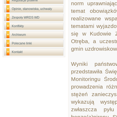
Regulacje prawne
norm uprawniając
Opinie, stanowiska, uchwały
temat obowiązkó
realizowane wsp
Zespoły WRDS WD
tematami wyjazd
Konflikty
się w Kudowie Z
Archiwum
Otręba, a uczest
Polecane linki
gmin uzdrowiskow
Kontakt
Wyniki państwo
przedstawiła Świ
Monitoringu Środ
prowadzenia różn
stężeń zanieczy
wykazują wystę
zwłaszcza pył
benzo(a)pirenu. 