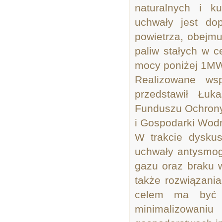
naturalnych i ku
uchwały jest do
powietrza, obejmu
paliw stałych w c
mocy poniżej 1M
Realizowane ws
przedstawił Łuk
Funduszu Ochron
i Gospodarki Wodn
W trakcie dyskusj
uchwały antysmogo
gazu oraz braku w
także rozwiązani
celem ma być o
minimalizowani