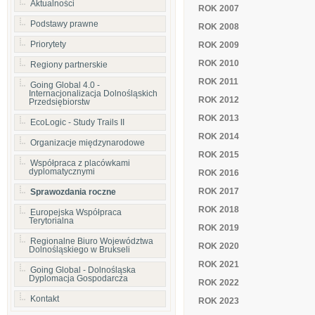
Aktualności
ROK 2007
Podstawy prawne
ROK 2008
Priorytety
ROK 2009
ROK 2010
Regiony partnerskie
ROK 2011
Going Global 4.0 -
Internacjonalizacja Dolnośląskich
ROK 2012
Przedsiębiorstw
ROK 2013
EcoLogic - Study Trails II
ROK 2014
Organizacje międzynarodowe
ROK 2015
Współpraca z placówkami
dyplomatycznymi
ROK 2016
ROK 2017
Sprawozdania roczne
ROK 2018
Europejska Współpraca
Terytorialna
ROK 2019
Regionalne Biuro Województwa
ROK 2020
Dolnośląskiego w Brukseli
ROK 2021
Going Global - Dolnośląska
Dyplomacja Gospodarcza
ROK 2022
Kontakt
ROK 2023