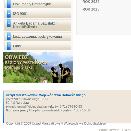
ROK 2024
Dokumenty Promocyjne
ROK 2025
ISO 9001
Ankieta Badania Satysfakcji
Klientki/Klienta
Listy, życzenia, podziękowania
Linki
Urząd Marszałkowski Województwa Dolnośląskiego
Wybrzeże Słowackiego 12-14
50-411
Wrocław
e-mail:
umwd@dolnyslask.pl
tel.:
(+48 71) 776 90 53
Godziny pracy Urzędu:
poniedziałek - piątek: 7.30 - 15.30
Copyright ® 2009 Urząd Marszałkowski Województwa Dolnośląskiego
Strona główna
Dla m