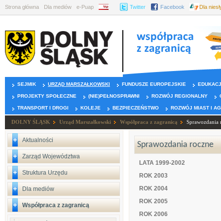
Strona główna
Dla mediów
e-Puap
BIP
Twitter
Facebook
Dla nies
SEJMIK
URZĄD MARSZAŁKOWSKI
FUNDUSZE EUROPEJSKIE
EDUKAC
PROJEKTY SPOŁECZNE
(NIE)PEŁNOSPRAWNI
ROZWÓJ REGIONALNY
TRANSPORT I DROGI
KOLEJE
BEZPIECZEŃSTWO
ROZWÓJ MIAST I A
DOLNY ŚLĄSK
Urząd Marszałkowski
Współpraca z zagranicą
Sprawozdania 
Aktualności
Sprawozdania roczne
Zarząd Województwa
LATA 1999-2002
Struktura Urzędu
ROK 2003
ROK 2004
Dla mediów
ROK 2005
Współpraca z zagranicą
ROK 2006