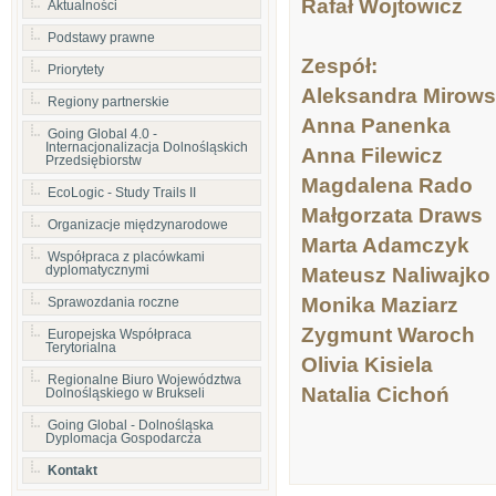
Rafał Wojtowic
Aktualności
Podstawy prawne
Zespół:
Priorytety
Aleksandra Mirows
Regiony partnerskie
Anna Panenka
Going Global 4.0 -
Internacjonalizacja Dolnośląskich
Anna Filewicz 
Przedsiębiorstw
Magdalena Rad
EcoLogic - Study Trails II
Małgorzata Dra
Organizacje międzynarodowe
Marta Adamczy
Współpraca z placówkami
dyplomatycznymi
Mateusz Nal
Monika Maziar
Sprawozdania roczne
Zygmunt Waro
Europejska Współpraca
Terytorialna
Olivia 
Regionalne Biuro Województwa
Natalia Cicho
Dolnośląskiego w Brukseli
Going Global - Dolnośląska
Dyplomacja Gospodarcza
Kontakt