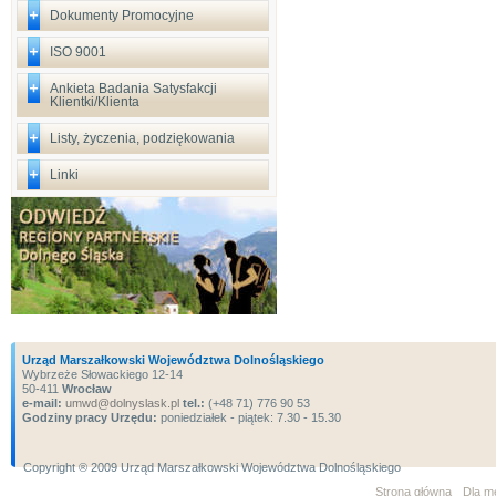
Dokumenty Promocyjne
ISO 9001
Ankieta Badania Satysfakcji
Klientki/Klienta
Listy, życzenia, podziękowania
Linki
Urząd Marszałkowski Województwa Dolnośląskiego
Wybrzeże Słowackiego 12-14
50-411
Wrocław
e-mail:
umwd@dolnyslask.pl
tel.:
(+48 71) 776 90 53
Godziny pracy Urzędu:
poniedziałek - piątek: 7.30 - 15.30
Copyright ® 2009 Urząd Marszałkowski Województwa Dolnośląskiego
Strona główna
Dla m