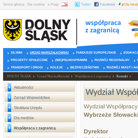
Strona główna
Dla mediów
e-Puap
BIP
Twitter
Facebook
Dla nies
SEJMIK
URZĄD MARSZAŁKOWSKI
FUNDUSZE EUROPEJSKIE
EDUKAC
PROJEKTY SPOŁECZNE
(NIE)PEŁNOSPRAWNI
ROZWÓJ REGIONALNY
TRANSPORT I DROGI
KOLEJE
BEZPIECZEŃSTWO
ROZWÓJ MIAST I A
DOLNY ŚLĄSK
Urząd Marszałkowski
Współpraca z zagranicą
Kontakt
Aktualności
Wydział Współ
Zarząd Województwa
Wydział Współpracy
Struktura Urzędu
Wybrzeże Słowacki
Dla mediów
Współpraca z zagranicą
Dyrektor