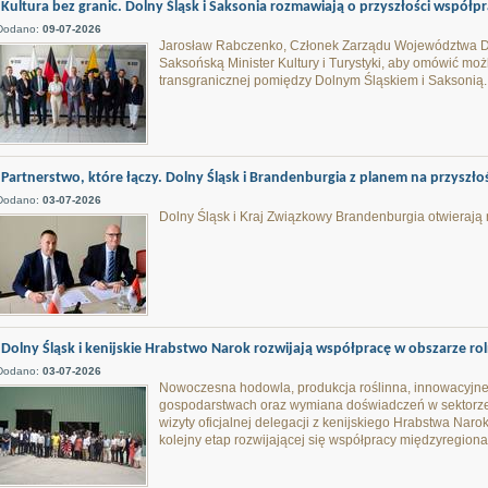
Kultura bez granic. Dolny Śląsk i Saksonia rozmawiają o przyszłości współpr
Dodano:
09-07-2026
Jarosław Rabczenko, Członek Zarządu Województwa Dol
Saksońską Minister Kultury i Turystyki, aby omówić mo
transgranicznej pomiędzy Dolnym Śląskiem i Saksonią.
Partnerstwo, które łączy. Dolny Śląsk i Brandenburgia z planem na przyszło
Dodano:
03-07-2026
Dolny Śląsk i Kraj Związkowy Brandenburgia otwierają 
Dolny Śląsk i kenijskie Hrabstwo Narok rozwijają współpracę w obszarze ro
Dodano:
03-07-2026
Nowoczesna hodowla, produkcja roślinna, innowacyjn
gospodarstwach oraz wymiana doświadczeń w sektorze
wizyty oficjalnej delegacji z kenijskiego Hrabstwa Nar
kolejny etap rozwijającej się współpracy międzyregion