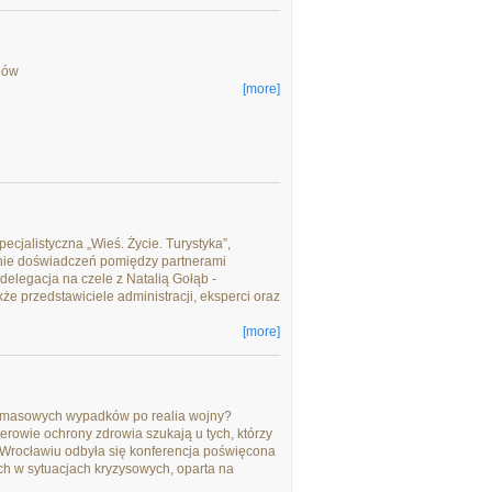
onów
[more]
ecjalistyczna „Wieś. Życie. Turystyka”,
nie doświadczeń pomiędzy partnerami
delegacja na czele z Natalią Gołąb -
e przedstawiciele administracji, eksperci oraz
[more]
od masowych wypadków po realia wojny?
erowie ochrony zdrowia szukają u tych, którzy
e Wrocławiu odbyła się konferencja poświęcona
h w sytuacjach kryzysowych, oparta na