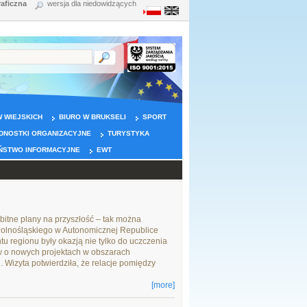
raficzna
wersja dla niedowidzących
 WIEJSKICH
BIURO W BRUKSELI
SPORT
DNOSTKI ORGANIZACYJNE
TURYSTYKA
ŃSTWO INFORMACYJNE
EWT
mbitne plany na przyszłość – tak można
Dolnośląskiego w Autonomicznej Republice
tu regionu były okazją nie tylko do uczczenia
w o nowych projektach w obszarach
i. Wizyta potwierdziła, że relacje pomiędzy
[more]