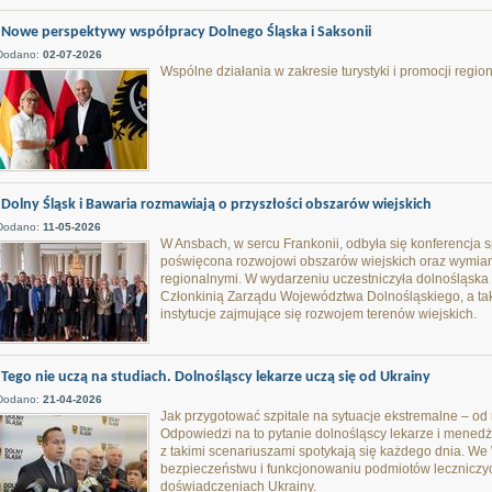
Nowe perspektywy współpracy Dolnego Śląska i Saksonii
Dodano:
02-07-2026
Wspólne działania w zakresie turystyki i promocji regi
Dolny Śląsk i Bawaria rozmawiają o przyszłości obszarów wiejskich
Dodano:
11-05-2026
W Ansbach, w sercu Frankonii, odbyła się konferencja sp
poświęcona rozwojowi obszarów wiejskich oraz wymia
regionalnymi. W wydarzeniu uczestniczyła dolnośląska 
Członkinią Zarządu Województwa Dolnośląskiego, a takż
instytucje zajmujące się rozwojem terenów wiejskich.
Tego nie uczą na studiach. Dolnośląscy lekarze uczą się od Ukrainy
Dodano:
21-04-2026
Jak przygotować szpitale na sytuacje ekstremalne – 
Odpowiedzi na to pytanie dolnośląscy lekarze i menedż
z takimi scenariuszami spotykają się każdego dnia. W
bezpieczeństwu i funkcjonowaniu podmiotów leczniczyc
doświadczeniach Ukrainy.