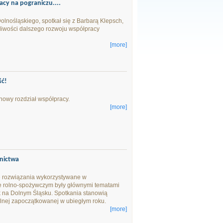
acy na pograniczu....
nośląskiego, spotkał się z Barbarą Klepsch,
żliwości dalszego rozwoju współpracy
[more]
ść!
nowy rozdział współpracy.
[more]
lnictwa
e rozwiązania wykorzystywane w
 rolno-spożywczym były głównymi tematami
ok na Dolnym Śląsku. Spotkania stanowią
alnej zapoczątkowanej w ubiegłym roku.
[more]