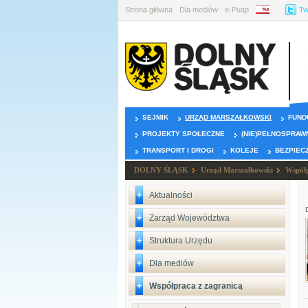
Strona główna
Dla mediów
e-Puap
BIP
Tw
SEJMIK
URZĄD MARSZAŁKOWSKI
FUND
PROJEKTY SPOŁECZNE
(NIE)PEŁNOSPRAW
TRANSPORT I DROGI
KOLEJE
BEZPIEC
DOLNY ŚLĄSK
Urząd Marszałkowski
Współp
Aktualności
Zarząd Województwa
Struktura Urzędu
Dla mediów
Współpraca z zagranicą