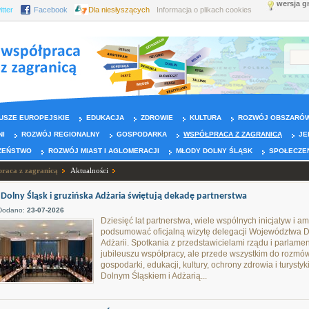
wersja g
itter
Facebook
Dla niesłyszących
Informacja o plikach cookies
USZE EUROPEJSKIE
EDUKACJA
ZDROWIE
KULTURA
ROZWÓJ OBSZARÓW
NI
ROZWÓJ REGIONALNY
GOSPODARKA
WSPÓŁPRACA Z ZAGRANICĄ
JE
ZEŃSTWO
ROZWÓJ MIAST I AGLOMERACJI
MŁODY DOLNY ŚLĄSK
SPOŁECZE
raca z zagranicą
Aktualności
Dolny Śląsk i gruzińska Adżaria świętują dekadę partnerstwa
Dodano:
23-07-2026
Dziesięć lat partnerstwa, wiele wspólnych inicjatyw i a
podsumować oficjalną wizytę delegacji Województwa 
Adżarii. Spotkania z przedstawicielami rządu i parlamen
jubileuszu współpracy, ale przede wszystkim do rozmó
gospodarki, edukacji, kultury, ochrony zdrowia i turystyk
Dolnym Śląskiem i Adżarią...