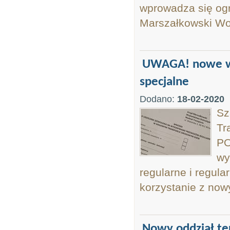
wprowadza się og
Marszałkowski Wo
UWAGA! nowe wzo
specjalne
Dodano:
18-02-2020
Sz
Tr
PO
wy
regularne i regula
korzystanie z now
Nowy oddział t