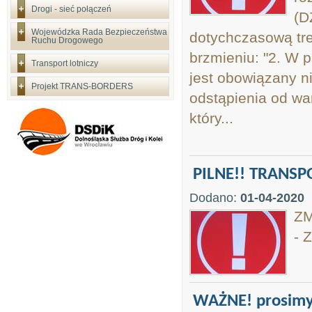
Drogi - sieć połączeń
(D
Wojewódzka Rada Bezpieczeństwa
dotychczasową treś
Ruchu Drogowego
brzmieniu: "2. W 
Transport lotniczy
jest obowiązany ni
Projekt TRANS-BORDERS
odstąpienia od wa
który...
PILNE!! TRANS
Dodano:
01-04-2020
Z
- 
WAŻNE! prosimy 