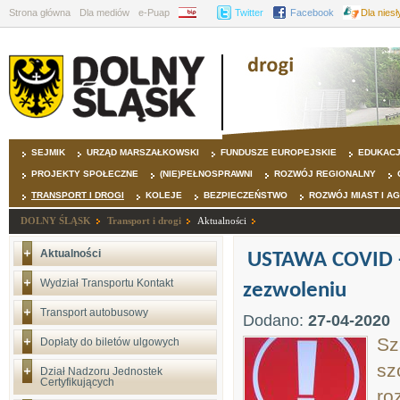
Strona główna
Dla mediów
e-Puap
BIP
Twitter
Facebook
Dla nies
SEJMIK
URZĄD MARSZAŁKOWSKI
FUNDUSZE EUROPEJSKIE
EDUKAC
PROJEKTY SPOŁECZNE
(NIE)PEŁNOSPRAWNI
ROZWÓJ REGIONALNY
TRANSPORT I DROGI
KOLEJE
BEZPIECZEŃSTWO
ROZWÓJ MIAST I A
DOLNY ŚLĄSK
Transport i drogi
Aktualności
Aktualności
USTAWA COVID -
Wydział Transportu Kontakt
zezwoleniu
Transport autobusowy
Dodano:
27-04-2020
Sz
Dopłaty do biletów ulgowych
sz
Dział Nadzoru Jednostek
Certyfikujących
ro