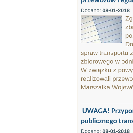
przewozów regu
Dodano:
08-01-2018
Zg
zb
po
Do
spraw transportu 
zbiorowego w odni
W związku z powy
realizowali przew
Marszałka Wojewó
UWAGA! Przypom
publicznego tra
Dodano:
08-01-2018