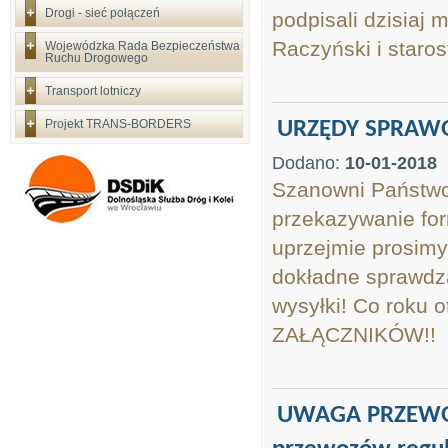
Drogi - sieć połączeń
podpisali dzisiaj 
Raczyński i staro
Wojewódzka Rada Bezpieczeństwa
Ruchu Drogowego
Transport lotniczy
Projekt TRANS-BORDERS
URZĘDY SPRAWOZ
Dodano:
10-01-2018
Szanowni Państwo
przekazywanie fo
uprzejmie prosim
dokładne sprawdza
wysyłki! Co rok
ZAŁĄCZNIKÓW!!
UWAGA PRZEWOŹN