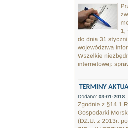
Pr
zw
me
1,
do dnia 31 styczn
województwa infor
Wszelkie niezbędn
internetowej: spra
TERMINY AKTUA
Dodano:
03-01-2018
Zgodnie z §14.1 R
Gospodarki Morski
(DZ.U. z 2013r.