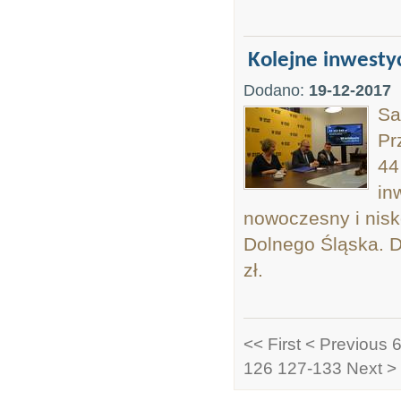
Kolejne inwesty
Dodano:
19-12-2017
Sa
Pr
44
in
nowoczesny i nisko
Dolnego Śląska. D
zł.
<< First
< Previous
6
126
127-133
Next >