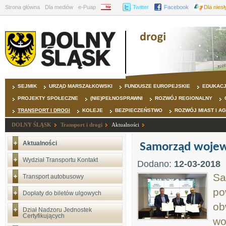
Strona główna
Dla mediów
e-Puap
BIP
Twitter
Facebook
Dla nies
SEJMIK
URZĄD MARSZAŁKOWSKI
FUNDUSZE EUROPEJSKIE
EDUKAC
PROJEKTY SPOŁECZNE
(NIE)PEŁNOSPRAWNI
ROZWÓJ REGIONALNY
TRANSPORT I DROGI
KOLEJE
BEZPIECZEŃSTWO
ROZWÓJ MIAST I A
DOLNY ŚLĄSK
Transport i drogi
Aktualności
Aktualności
Samorząd wojew
Wydział Transportu Kontakt
Dodano:
12-03-2018
Sa
Transport autobusowy
po
Dopłaty do biletów ulgowych
ob
Dział Nadzoru Jednostek
Certyfikujących
wo