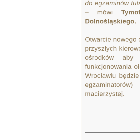
do egzaminów tut
– mówi
Tymo
Dolnośląskiego.
Otwarcie nowego 
przyszłych kierow
ośrodków aby 
funkcjonowania 
Wrocławiu będzie
egzaminato
m