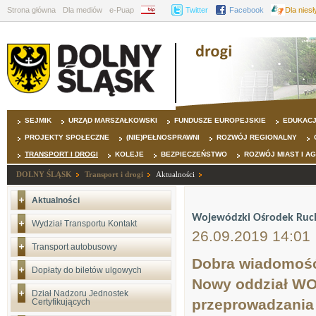
Strona główna
Dla mediów
e-Puap
BIP
Twitter
Facebook
Dla nies
SEJMIK
URZĄD MARSZAŁKOWSKI
FUNDUSZE EUROPEJSKIE
EDUKAC
PROJEKTY SPOŁECZNE
(NIE)PEŁNOSPRAWNI
ROZWÓJ REGIONALNY
TRANSPORT I DROGI
KOLEJE
BEZPIECZEŃSTWO
ROZWÓJ MIAST I A
DOLNY ŚLĄSK
Transport i drogi
Aktualności
Aktualności
Wojewódzki Ośrodek Ruc
Wydział Transportu Kontakt
26.09.2019 14:01
Transport autobusowy
Dobra wiadomość 
Dopłaty do biletów ulgowych
Nowy oddział WOR
Dział Nadzoru Jednostek
przeprowadzania 
Certyfikujących