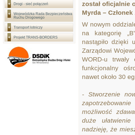
został oficjalnie
Drogi - sieć połączeń
Myrda – Członek
Wojewódzka Rada Bezpieczeństwa
Ruchu Drogowego
W nowym oddziale
Transport lotniczy
na kategorię „
Projekt TRANS-BORDERS
nastąpiło dzięki
Zarządowi Wojewó
WORD-u trwały o
funkcjonalny oś
nawet około 30 eg
- Stworzenie n
zapotrzebowanie
możliwość zdawa
duże ułatwienie
nadzieję, że mie