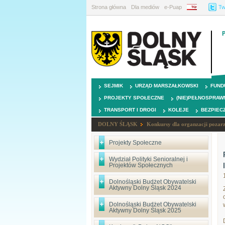
Strona główna
Dla mediów
e-Puap
BIP
Tw
SEJMIK
URZĄD MARSZAŁKOWSKI
FUND
PROJEKTY SPOŁECZNE
(NIE)PEŁNOSPRAW
TRANSPORT I DROGI
KOLEJE
BEZPIEC
DOLNY ŚLĄSK
Konkursy dla organzacji poza
Projekty Społeczne
Wydział Polityki Senioralnej i
Projektów Społecznych
Dolnośląski Budżet Obywatelski
Aktywny Dolny Śląsk 2024
Dolnośląski Budżet Obywatelski
Aktywny Dolny Śląsk 2025