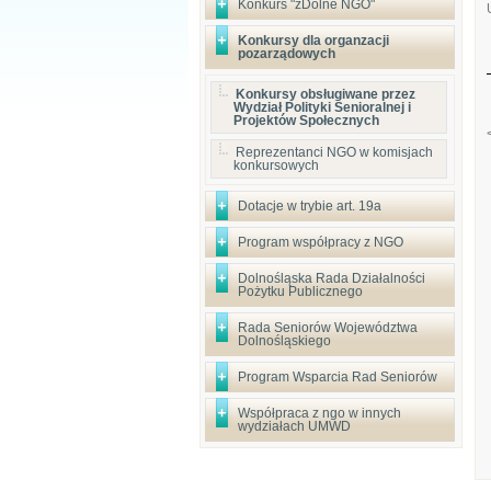
Konkurs "zDolne NGO"
Konkursy dla organzacji
pozarządowych
Konkursy obsługiwane przez
Wydział Polityki Senioralnej i
Projektów Społecznych
Reprezentanci NGO w komisjach
konkursowych
Dotacje w trybie art. 19a
Program współpracy z NGO
Dolnośląska Rada Działalności
Pożytku Publicznego
Rada Seniorów Województwa
Dolnośląskiego
Program Wsparcia Rad Seniorów
Współpraca z ngo w innych
wydziałach UMWD