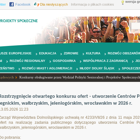
wersja g
itter
Facebook
Dla niesłyszących
Informacja o plikach cookies
PROJEKTY SPOŁECZNE
USZE EUROPEJSKIE
EDUKACJA
ZDROWIE
KULTURA
ROZWÓJ OBSZARÓW
NI
ROZWÓJ REGIONALNY
GOSPODARKA
WSPÓŁPRACA Z ZAGRANICĄ
JE
ZEŃSTWO
ROZWÓJ MIAST I AGLOMERACJI
MŁODY DOLNY ŚLĄSK
SPOŁECZE
rządowych
Konkursy obsługiwane przez Wydział Polityki Senioralnej i Projektów Społecznyc
Rozstrzygnięcie otwartego konkursu ofert - utworzenie Centrów
legnickim, wałbrzyskim, jeleniogórskim, wrocławskim w 2026 r.
13.05.2026 11:23
Zarząd Województwa Dolnośląskiego uchwałą nr 4233/VII/26 z dnia 11 maja 2026 
ofert na realizację zadania publicznego dotyczącego utworzenia Centrów 
wałbrzyskim, jeleniogórskim, wrocławskim w 2026 r.
Do pobrania: