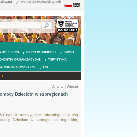
raficzna
wersja dla niedowidzących
 WIEJSKICH
BIURO W BRUKSELI
SPORT
DNOSTKI ORGANIZACYJNE
TURYSTYKA
ŃSTWO INFORMACYJNE
EWT
h
A
|
Więcej
A
A
 Pomocy Dzieciom w subregionach
r. ogłosił rozstrzygnięcie otwartego konkursu
Pomocy Dzieciom w subregionach legnickim,