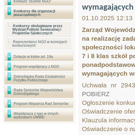
Konkurs "zDolne NGO"
wymagających 
Konkursy dla organzacji
pozarządowych
01.10.2025 12:13
Konkursy obsługiwane przez
Zarząd Województ
Wydział Polityki Senioralnej i
Projektów Społecznych
na realizację zad
Reprezentanci NGO w komisjach
konkursowych
społeczności lo
7 i 8 klas szkół
Dotacje w trybie art. 19a
ponadpodstawowy
Program współpracy z NGO
wymagających ws
Dolnośląska Rada Działalności
Pożytku Publicznego
Uchwała nr 2943
Rada Seniorów Województwa
POBIERZ
Dolnośląskiego
Ogłoszenie konkur
Program Wsparcia Rad Seniorów
Oświadczenie ofere
Współpraca z ngo w innych
wydziałach UMWD
Klauzula informac
Oświadczenie o n