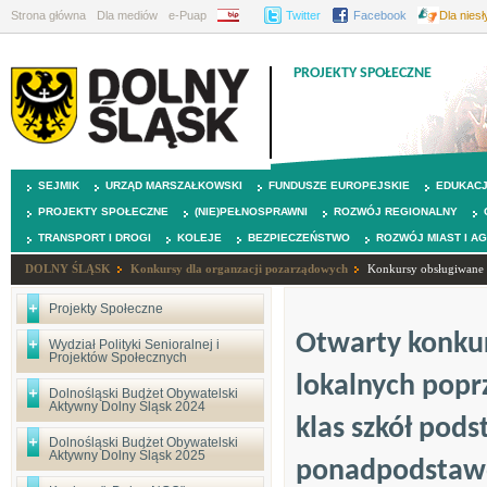
Strona główna
Dla mediów
e-Puap
BIP
Twitter
Facebook
Dla nies
PROJEKTY SPOŁECZNE
SEJMIK
URZĄD MARSZAŁKOWSKI
FUNDUSZE EUROPEJSKIE
EDUKAC
PROJEKTY SPOŁECZNE
(NIE)PEŁNOSPRAWNI
ROZWÓJ REGIONALNY
TRANSPORT I DROGI
KOLEJE
BEZPIECZEŃSTWO
ROZWÓJ MIAST I A
DOLNY ŚLĄSK
Konkursy dla organzacji pozarządowych
Konkursy obsługiwane p
Projekty Społeczne
Otwarty konkur
Wydział Polityki Senioralnej i
Projektów Społecznych
lokalnych popr
Dolnośląski Budżet Obywatelski
Aktywny Dolny Śląsk 2024
klas szkół pod
Dolnośląski Budżet Obywatelski
Aktywny Dolny Śląsk 2025
ponadpodstawo