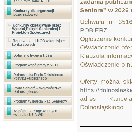
zadania publicz
Konkurs "zDolne NGO"
Seniora” w 2026 r
Konkursy dla organzacji
pozarządowych
Uchwała nr 3516
Konkursy obsługiwane przez
Wydział Polityki Senioralnej i
POBIERZ
Projektów Społecznych
Ogłoszenie konkur
Reprezentanci NGO w komisjach
konkursowych
Oświadczenie ofere
Klauzula informac
Dotacje w trybie art. 19a
Oświadczenie o n
Program współpracy z NGO
Dolnośląska Rada Działalności
Pożytku Publicznego
Oferty można skł
Rada Seniorów Województwa
https://dolnoslask
Dolnośląskiego
adres Kancel
Program Wsparcia Rad Seniorów
Dolnośląskiego.
Współpraca z ngo w innych
wydziałach UMWD