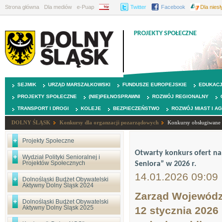
Strona główna
Dla mediów
e-Puap
BIP
Twitter
Facebook
Dla nies
PROJEKTY SPOŁECZNE
SEJMIK
URZĄD MARSZAŁKOWSKI
FUNDUSZE EUROPEJSKIE
EDUKAC
PROJEKTY SPOŁECZNE
(NIE)PEŁNOSPRAWNI
ROZWÓJ REGIONALNY
TRANSPORT I DROGI
KOLEJE
BEZPIECZEŃSTWO
ROZWÓJ MIAST I A
DOLNY ŚLĄSK
Konkursy dla organzacji pozarządowych
Konkursy obsługiwane p
Projekty Społeczne
Otwarty konkurs ofert na
Wydział Polityki Senioralnej i
Projektów Społecznych
Seniora” w 2026 r.
14.01.2026 09:09
Dolnośląski Budżet Obywatelski
Aktywny Dolny Śląsk 2024
Zarząd Województ
Dolnośląski Budżet Obywatelski
Aktywny Dolny Śląsk 2025
12 stycznia 2026 