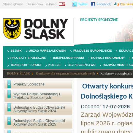
Strona główna
Dla mediów
e-Puap
BIP
Twitter
Facebook
Dla nies
PROJEKTY SPOŁECZNE
SEJMIK
URZĄD MARSZAŁKOWSKI
FUNDUSZE EUROPEJSKIE
EDUKAC
PROJEKTY SPOŁECZNE
(NIE)PEŁNOSPRAWNI
ROZWÓJ REGIONALNY
TRANSPORT I DROGI
KOLEJE
BEZPIECZEŃSTWO
ROZWÓJ MIAST I A
DOLNY ŚLĄSK
Konkursy dla organzacji pozarządowych
Konkursy obsługiwane p
Projekty Społeczne
Otwarty konkurs
Wydział Polityki Senioralnej i
Dolnośląskiego 
Projektów Społecznych
Dodano:
17-07-2026
Dolnośląski Budżet Obywatelski
Aktywny Dolny Śląsk 2024
Zarząd Województw
Dolnośląski Budżet Obywatelski
lipca 2026 r. ogła
Aktywny Dolny Śląsk 2025
publicznego dotyc