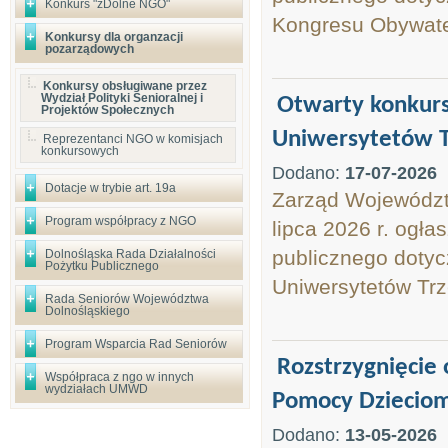
Konkurs "zDolne NGO"
Kongresu Obywate
Konkursy dla organzacji
pozarządowych
Konkursy obsługiwane przez
Wydział Polityki Senioralnej i
Otwarty konkurs
Projektów Społecznych
Uniwersytetów T
Reprezentanci NGO w komisjach
konkursowych
Dodano:
17-07-2026
Dotacje w trybie art. 19a
Zarząd Województw
Program współpracy z NGO
lipca 2026 r. ogła
publicznego dotyc
Dolnośląska Rada Działalności
Pożytku Publicznego
Uniwersytetów Trz
Rada Seniorów Województwa
Dolnośląskiego
Program Wsparcia Rad Seniorów
Rozstrzygnięcie
Współpraca z ngo w innych
wydziałach UMWD
Pomocy Dzieciom
Dodano:
13-05-2026