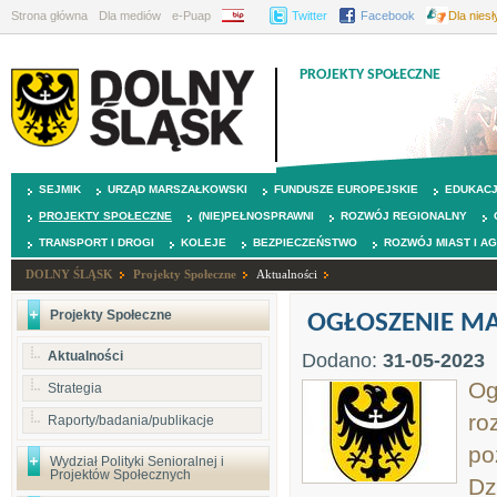
Strona główna
Dla mediów
e-Puap
BIP
Twitter
Facebook
Dla nies
PROJEKTY SPOŁECZNE
SEJMIK
URZĄD MARSZAŁKOWSKI
FUNDUSZE EUROPEJSKIE
EDUKAC
PROJEKTY SPOŁECZNE
(NIE)PEŁNOSPRAWNI
ROZWÓJ REGIONALNY
TRANSPORT I DROGI
KOLEJE
BEZPIECZEŃSTWO
ROZWÓJ MIAST I A
DOLNY ŚLĄSK
Projekty Społeczne
Aktualności
Projekty Społeczne
OGŁOSZENIE M
Aktualności
Dodano:
31-05-2023
Og
Strategia
ro
Raporty/badania/publikacje
po
Wydział Polityki Senioralnej i
Projektów Społecznych
Dz