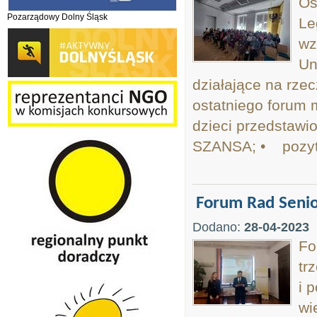
Os
Pozarządowy Dolny Śląsk
Le
wz
Un
działające na rze
ostatniego forum 
dzieci przedstawi
SZANSA; • pozyty
Forum Rad Senio
Dodano:
28-04-2023
Fo
tr
i 
wi