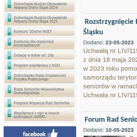
Dolnośląski Budżet Obywatelski
Aktywny Dolny Śląsk 2024
Dolnośląski Budżet Obywatelski
Rozstrzygnięcie
Aktywny Dolny Śląsk 2025
Śląsku
Konkurs "zDolne NGO"
Konkursy dla organzacji
Dodano:
23-05-2023
pozarządowych
Uchwałą nr LIV
Dotacje w trybie art. 19a
z dnia 18 maja 20
Program współpracy z NGO
w 2023 roku pomoc
Dolnośląska Rada Działalności
samorządu terytor
Pożytku Publicznego
seniorów w ramac
Rada Seniorów Województwa
Dolnośląskiego
Uchwała nr LIV/11
Program Wsparcia Rad Seniorów
Współpraca z ngo w innych
wydziałach UMWD
Forum Rad Senio
Dodano:
10-05-2023