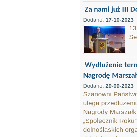
Za nami już III 
Dodano:
17-10-2023
13
Se
Wydłużenie ter
Nagrodę Marszał
Dodano:
29-09-2023
Szanowni Państwo
ulega przedłużeni
Nagrody Marszałk
„Społecznik Roku
dolnośląskich org