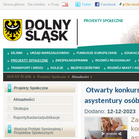
Strona główna
Dla mediów
e-Puap
BIP
Twitter
Facebook
Dla nies
PROJEKTY SPOŁECZNE
SEJMIK
URZĄD MARSZAŁKOWSKI
FUNDUSZE EUROPEJSKIE
EDUKAC
PROJEKTY SPOŁECZNE
(NIE)PEŁNOSPRAWNI
ROZWÓJ REGIONALNY
TRANSPORT I DROGI
KOLEJE
BEZPIECZEŃSTWO
ROZWÓJ MIAST I A
DOLNY ŚLĄSK
Projekty Społeczne
Aktualności
Projekty Społeczne
Otwarty konkurs 
asystentury osób
Aktualności
Strategia
Dodano:
12-12-2023
Raporty/badania/publikacje
Za
ko
Wydział Polityki Senioralnej i
Projektów Społecznych
as