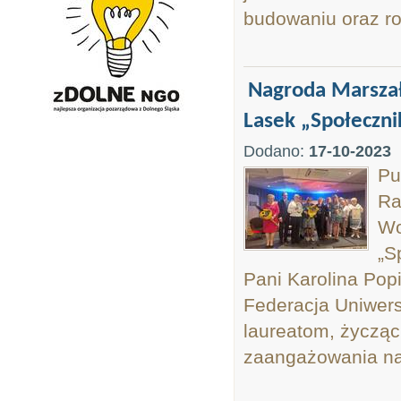
budowaniu oraz ro
Nagroda Marsza
Lasek „Społeczni
Dodano:
17-10-2023
Pu
Ra
Wo
„S
Pani Karolina Popi
Federacja Uniwers
laureatom, życzą
zaangażowania na 