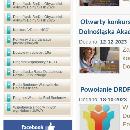
Dolnośląski Budżet Obywatelski
Aktywny Dolny Śląsk 2024
Dolnośląski Budżet Obywatelski
Aktywny Dolny Śląsk 2025
Otwarty konkurs 
Konkurs "zDolne NGO"
Dolnośląska Aka
Konkursy dla organzacji
Dodano:
12-12-2023
pozarządowych
Za
Dotacje w trybie art. 19a
ko
Program współpracy z NGO
Do
Dolnośląska Rada Działalności
Pożytku Publicznego
Rada Seniorów Województwa
Dolnośląskiego
Powołanie DRDP
Program Wsparcia Rad Seniorów
Dodano:
18-10-2023
W 
Współpraca z ngo w innych
wydziałach UMWD
Do
Po