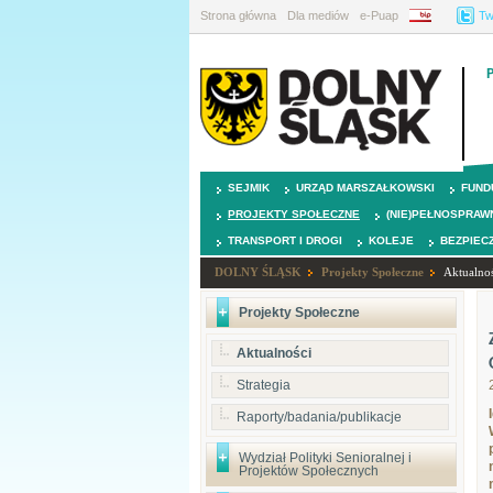
Strona główna
Dla mediów
e-Puap
BIP
Tw
SEJMIK
URZĄD MARSZAŁKOWSKI
FUND
PROJEKTY SPOŁECZNE
(NIE)PEŁNOSPRAW
TRANSPORT I DROGI
KOLEJE
BEZPIEC
DOLNY ŚLĄSK
Projekty Społeczne
Aktualnoś
Projekty Społeczne
Aktualności
Strategia
Raporty/badania/publikacje
Wydział Polityki Senioralnej i
Projektów Społecznych