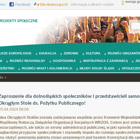
wersja g
itter
Facebook
Dla niesłyszących
Informacja o plikach cookies
PROJEKTY SPOŁECZNE
USZE EUROPEJSKIE
EDUKACJA
ZDROWIE
KULTURA
ROZWÓJ OBSZARÓW
NI
ROZWÓJ REGIONALNY
GOSPODARKA
WSPÓŁPRACA Z ZAGRANICĄ
JE
ZEŃSTWO
ROZWÓJ MIAST I AGLOMERACJI
MŁODY DOLNY ŚLĄSK
SPOŁECZE
ci
Zaproszenie dla dolnośląskich społeczników i przedstawicieli sam
Okrągłym Stole ds. Pożytku Publicznego!
25.04.2024 08:09
Idea Okrągłych Stołów została zainicjowana wspólnie przez Konwent Wojewódzk
Wspólnotę Roboczą Związków Organizacji Socjalnych WRZOS. Celem jest zebran
pozarządowych, ale także ze strony administracji publicznej, w jaki sposób zmi
najbardziej przyjazne społecznikom i stanowiły impuls do rozwoju społeczeńs
ma służyć powstaniu pakietu zmian ustawowych pod hasłem Konstytucji dla sp