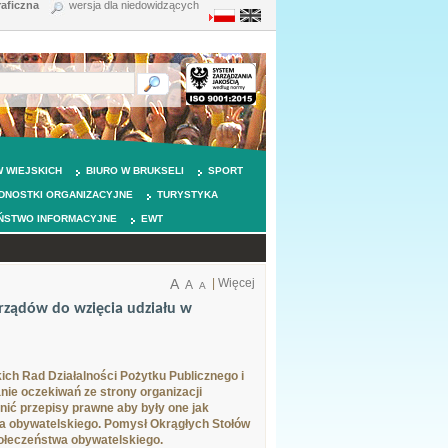
raficzna
wersja dla niedowidzących
 WIEJSKICH
BIURO W BRUKSELI
SPORT
DNOSTKI ORGANIZACYJNE
TURYSTYKA
ŃSTWO INFORMACYJNE
EWT
A
|
Więcej
A
A
orządów do wzięcia udziału w
ich Rad Działalności Pożytku Publicznego i
ie oczekiwań ze strony organizacji
enić przepisy prawne aby były one jak
twa obywatelskiego. Pomysł Okrągłych Stołów
ołeczeństwa obywatelskiego.