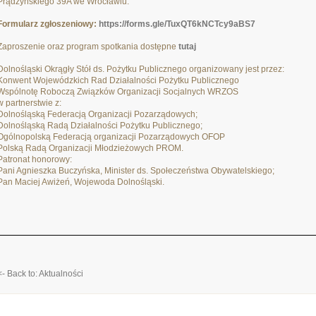
Prądzyńskiego 39A we Wrocławiu.
Formularz zgłoszeniowy:
https://forms.gle/TuxQT6kNCTcy9aBS7
Zaproszenie oraz program spotkania dostępne
tutaj
Dolnośląski Okrągły Stół ds. Pożytku Publicznego organizowany jest przez:
Konwent Wojewódzkich Rad Działalności Pożytku Publicznego
Wspólnotę Roboczą Związków Organizacji Socjalnych WRZOS
w partnerstwie z:
Dolnośląską Federacją Organizacji Pozarządowych;
Dolnośląską Radą Działalności Pożytku Publicznego;
Ogólnopolską Federacją organizacji Pozarządowych OFOP
Polską Radą Organizacji Młodzieżowych PROM.
Patronat honorowy:
Pani Agnieszka Buczyńska, Minister ds. Społeczeństwa Obywatelskiego;
Pan Maciej Awiżeń, Wojewoda Dolnośląski.
<- Back to: Aktualności