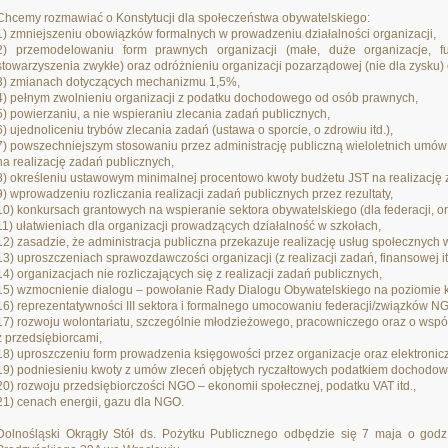
Chcemy rozmawiać o Konstytucji dla społeczeństwa obywatelskiego:
1) zmniejszeniu obowiązków formalnych w prowadzeniu działalności organizacji,
2) przemodelowaniu form prawnych organizacji (małe, duże organizacje, fun
stowarzyszenia zwykłe) oraz odróżnieniu organizacji pozarządowej (nie dla zysku) 
3) zmianach dotyczących mechanizmu 1,5%,
4) pełnym zwolnieniu organizacji z podatku dochodowego od osób prawnych,
5) powierzaniu, a nie wspieraniu zlecania zadań publicznych,
6) ujednoliceniu trybów zlecania zadań (ustawa o sporcie, o zdrowiu itd.),
7) powszechniejszym stosowaniu przez administrację publiczną wieloletnich umów
na realizację zadań publicznych,
8) określeniu ustawowym minimalnej procentowo kwoty budżetu JST na realizację 
9) wprowadzeniu rozliczania realizacji zadań publicznych przez rezultaty,
10) konkursach grantowych na wspieranie sektora obywatelskiego (dla federacji, or
11) ułatwieniach dla organizacji prowadzących działalność w szkołach,
12) zasadzie, że administracja publiczna przekazuje realizację usług społecznych 
13) uproszczeniach sprawozdawczości organizacji (z realizacji zadań, finansowej it
14) organizacjach nie rozliczających się z realizacji zadań publicznych,
15) wzmocnienie dialogu – powołanie Rady Dialogu Obywatelskiego na poziomie
16) reprezentatywności III sektora i formalnego umocowaniu federacji/związków N
17) rozwoju wolontariatu, szczególnie młodzieżowego, pracowniczego oraz o wspó
z przedsiębiorcami,
18) uproszczeniu form prowadzenia księgowości przez organizacje oraz elektronicz
19) podniesieniu kwoty z umów zleceń objętych ryczałtowych podatkiem dochodo
20) rozwoju przedsiębiorczości NGO – ekonomii społecznej, podatku VAT itd.,
21) cenach energii, gazu dla NGO.
Dolnośląski Okrągły Stół ds. Pożytku Publicznego odbędzie się 7 maja o godz