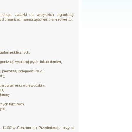
dacje, związki dla wszystkich organizacji,
od organizacji samorządowej, biznesowej itp.,
zadań publicznych,
ganizacji wspierających, inkubatorów),
w pierwszej kolejności NGO,
d.),
 krajowym oraz wojewódzkim,
GO,
łpracy
nych fakturach,
wym,
. 11:00 w Centrum na Przedmieściu, przy ul.