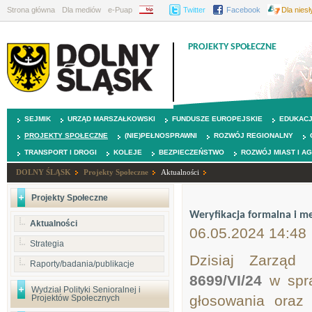
Strona główna
Dla mediów
e-Puap
BIP
Twitter
Facebook
Dla nies
PROJEKTY SPOŁECZNE
SEJMIK
URZĄD MARSZAŁKOWSKI
FUNDUSZE EUROPEJSKIE
EDUKAC
PROJEKTY SPOŁECZNE
(NIE)PEŁNOSPRAWNI
ROZWÓJ REGIONALNY
TRANSPORT I DROGI
KOLEJE
BEZPIECZEŃSTWO
ROZWÓJ MIAST I A
DOLNY ŚLĄSK
Projekty Społeczne
Aktualności
Projekty Społeczne
Weryfikacja formalna i m
Aktualności
06.05.2024 14:48
Strategia
Dzisiaj Zarząd
Raporty/badania/publikacje
8699/VI/24
w spra
Wydział Polityki Senioralnej i
głosowania oraz
Projektów Społecznych