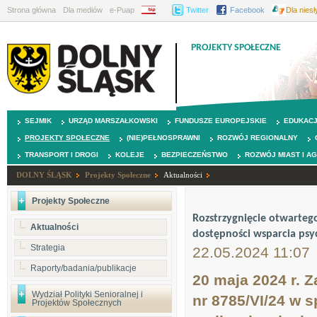
Strona główna
Dla mediów
e-Puap
BIP
Twitter
Facebook
Dla nies
PROJEKTY SPOŁECZNE
SEJMIK
URZĄD MARSZAŁKOWSKI
FUNDUSZE EUROPEJSKIE
EDUKAC
PROJEKTY SPOŁECZNE
(NIE)PEŁNOSPRAWNI
ROZWÓJ REGIONALNY
TRANSPORT I DROGI
KOLEJE
BEZPIECZEŃSTWO
ROZWÓJ MIAST I A
DOLNY ŚLĄSK
Projekty Społeczne
Aktualności
Projekty Społeczne
Rozstrzygnięcie otwartego
Aktualności
dostępności wsparcia psyc
Strategia
22.05.2024 11:07
Raporty/badania/publikacje
20 maja 2024 r. 
Wydział Polityki Senioralnej i
nr 8785/VI/24 w s
Projektów Społecznych