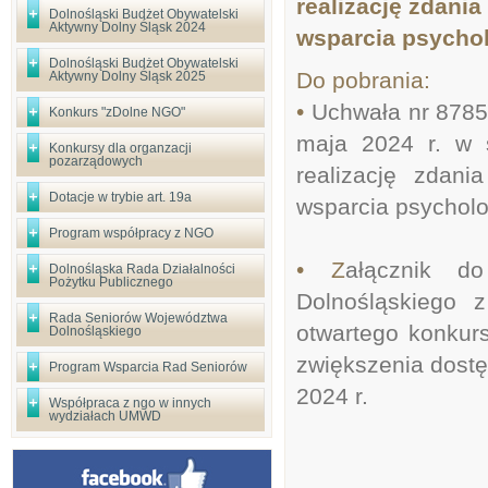
realizację zdani
Dolnośląski Budżet Obywatelski
Aktywny Dolny Śląsk 2024
wsparcia psychol
Dolnośląski Budżet Obywatelski
Do pobrania:
Aktywny Dolny Śląsk 2025
•
Uchwała nr 8785
Konkurs "zDolne NGO"
maja 2024 r. w s
Konkursy dla organzacji
pozarządowych
realizację zdani
Dotacje w trybie art. 19a
wsparcia psycholo
Program współpracy z NGO
• Z
ałącznik d
Dolnośląska Rada Działalności
Pożytku Publicznego
Dolnośląskiego 
Rada Seniorów Województwa
otwartego konkurs
Dolnośląskiego
zwiększenia dostę
Program Wsparcia Rad Seniorów
2024 r.
Współpraca z ngo w innych
wydziałach UMWD