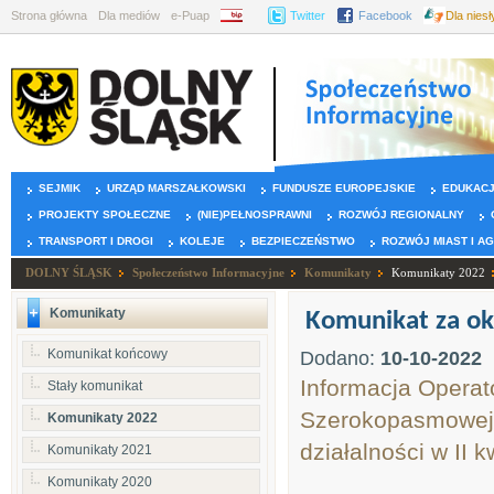
Strona główna
Dla mediów
e-Puap
BIP
Twitter
Facebook
Dla nies
SEJMIK
URZĄD MARSZAŁKOWSKI
FUNDUSZE EUROPEJSKIE
EDUKAC
PROJEKTY SPOŁECZNE
(NIE)PEŁNOSPRAWNI
ROZWÓJ REGIONALNY
TRANSPORT I DROGI
KOLEJE
BEZPIECZEŃSTWO
ROZWÓJ MIAST I A
DOLNY ŚLĄSK
Społeczeństwo Informacyjne
Komunikaty
Komunikaty 2022
Komunikaty
Komunikat za o
Komunikat końcowy
Dodano:
10-10-2022
Informacja Operato
Stały komunikat
Szerokopasmowej, 
Komunikaty 2022
działalności w II k
Komunikaty 2021
Komunikaty 2020