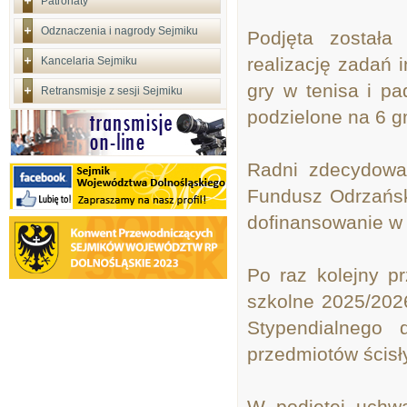
Patronaty
Odznaczenia i nagrody Sejmiku
Podjęta została
realizację zadań 
Kancelaria Sejmiku
gry w tenisa i p
Retransmisje z sesji Sejmiku
podzielone na 6 g
Radni zdecydowal
Fundusz Odrzańsk
dofinansowanie w 
Po raz kolejny pr
szkolne 2025/202
Stypendialnego 
przedmiotów ścis
W podjętej uchw