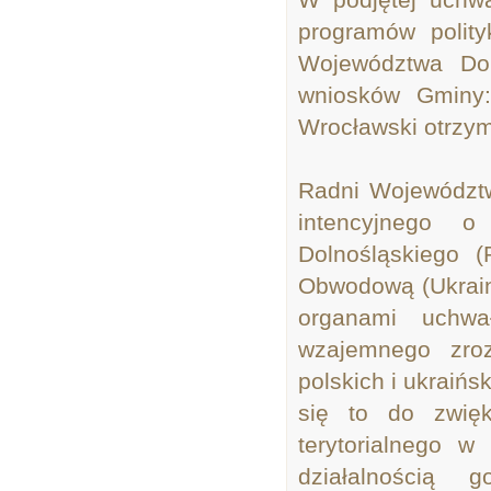
programów polity
Województwa Do
wniosków Gminy:
Wrocławski otrzym
Radni Województw
intencyjnego 
Dolnośląskiego (
Obwodową (Ukrain
organami uchw
wzajemnego zroz
polskich i ukraiń
się to do zwię
terytorialnego w
działalnością 