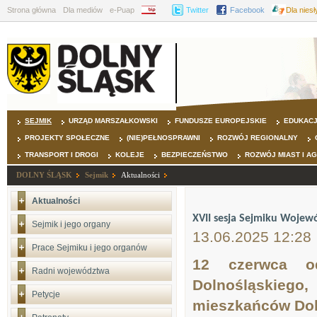
Strona główna
Dla mediów
e-Puap
BIP
Twitter
Facebook
Dla nies
SEJMIK
URZĄD MARSZAŁKOWSKI
FUNDUSZE EUROPEJSKIE
EDUKAC
PROJEKTY SPOŁECZNE
(NIE)PEŁNOSPRAWNI
ROZWÓJ REGIONALNY
TRANSPORT I DROGI
KOLEJE
BEZPIECZEŃSTWO
ROZWÓJ MIAST I A
DOLNY ŚLĄSK
Sejmik
Aktualności
Aktualności
XVII sesja Sejmiku Wojew
Sejmik i jego organy
13.06.2025 12:28
Prace Sejmiku i jego organów
12 czerwca o
Radni województwa
Dolnośląskiego
Petycje
mieszkańców Dol