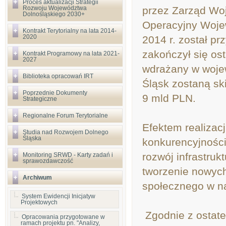
Proces aktualizacji Strategii
Rozwoju Województwa
przez Zarząd Wo
Dolnośląskiego 2030+
Operacyjny Woje
Kontrakt Terytorialny na lata 2014-
2020
2014 r. został p
zakończył się os
Kontrakt Programowy na lata 2021-
2027
wdrażany w wojew
Biblioteka opracowań IRT
Śląsk zostaną sk
Poprzednie Dokumenty
9 mld PLN.
Strategiczne
Regionalne Forum Terytorialne
Efektem realizac
Studia nad Rozwojem Dolnego
Śląska
konkurencyjności
rozwój infrastruk
Monitoring SRWD - Karty zadań i
sprawozdawczość
tworzenie nowych
Archiwum
społecznego w n
System Ewidencji Inicjatyw
Projektowych
Zgodnie z ostate
Opracowania przygotowane w
ramach projektu pn. "Analizy,