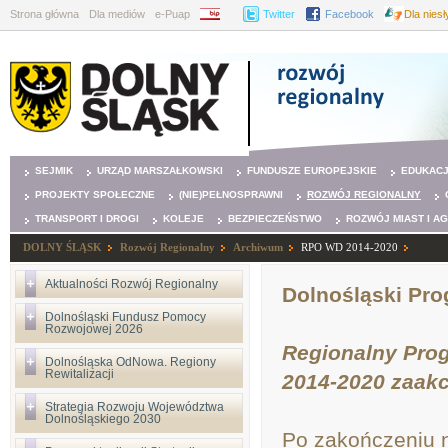
Strona główna
Dla mediów
e-Puap
BIP
Twitter
Facebook
Dla nies
SEJMIK
URZĄD MARSZAŁKOWSKI
FUNDUSZE EUROPEJSKIE
EDUKAC
PROJEKTY SPOŁECZNE
(NIE)PEŁNOSPRAWNI
ROZWÓJ REGIONALNY
TRANSPORT I DROGI
KOLEJE
BEZPIECZEŃSTWO
ROZWÓJ MIAST I A
DOLNY ŚLĄSK
Rozwój Regionalny
Archiwum
RPO WD 2014-2020
Aktualności Rozwój Regionalny
Dolnośląski Pro
Dolnośląski Fundusz Pomocy
Rozwojowej 2026
Regionalny Pro
Dolnośląska OdNowa. Regiony
Rewitalizacji
2014-2020 zaak
Strategia Rozwoju Województwa
Dolnośląskiego 2030
Po zakończeniu n