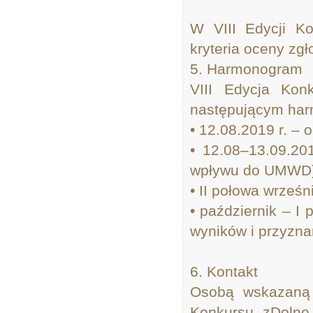
W VIII Edycji K
kryteria oceny zgł
5. Harmonogram
VIII Edycja Kon
następującym ha
• 12.08.2019 r. – 
• 12.08–13.09.20
wpływu do UMWD
• II połowa wrześn
• październik – I
wyników i przyzna
6. Kontakt
Osobą wskazaną 
Konkursu „zDolne 