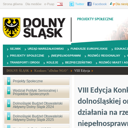
Strona główna
Dla mediów
e-Puap
BIP
Twitter
Facebook
Dla nies
PROJEKTY SPOŁECZNE
SEJMIK
URZĄD MARSZAŁKOWSKI
FUNDUSZE EUROPEJSKIE
EDUKAC
PROJEKTY SPOŁECZNE
(NIE)PEŁNOSPRAWNI
ROZWÓJ REGIONALNY
TRANSPORT I DROGI
KOLEJE
BEZPIECZEŃSTWO
ROZWÓJ MIAST I A
DOLNY ŚLĄSK
Konkurs "zDolne NGO"
VIII Edycja
Projekty Społeczne
VIII Edycja Ko
Wydział Polityki Senioralnej i
Projektów Społecznych
dolnośląskiej 
Dolnośląski Budżet Obywatelski
Aktywny Dolny Śląsk 2024
działania na r
Dolnośląski Budżet Obywatelski
Aktywny Dolny Śląsk 2025
niepełnosprawn