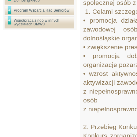
Dolnośląskiego
społecznej osób z
1. Celami szczeg
Program Wsparcia Rad Seniorów
• promocja dział
Współpraca z ngo w innych
wydziałach UMWD
zawodowej osób
dolnośląskie orga
• zwiększenie pre
• promocja dob
organizacje poza
• wzrost aktywno
aktywizacji zawod
z niepełnosprawno
osób
z niepełnosprawno
2. Przebieg Konku
Konkurs zorganiz