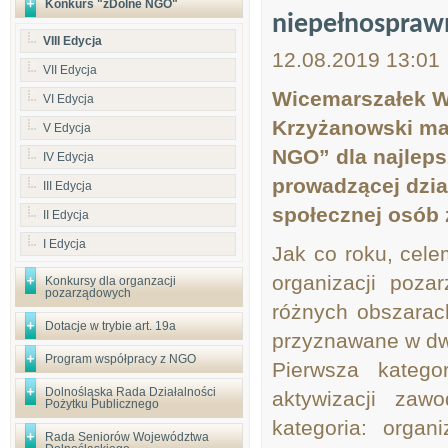
Konkurs "zDolne NGO"
niepełnospraw
VIII Edycja
12.08.2019 13:01
VII Edycja
Wicemarszałek W
VI Edycja
Krzyżanowski ma 
V Edycja
NGO” dla najleps
IV Edycja
prowadzącej dział
III Edycja
społecznej osób 
II Edycja
I Edycja
Jak co roku, cele
organizacji poza
Konkursy dla organzacji
pozarządowych
różnych obszarac
Dotacje w trybie art. 19a
przyznawane w dw
Program współpracy z NGO
Pierwsza katego
Dolnośląska Rada Działalności
aktywizacji zaw
Pożytku Publicznego
kategoria: organ
Rada Seniorów Województwa