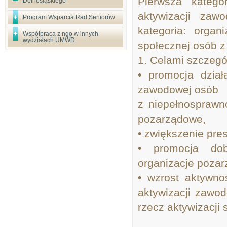
Pierwsza katego
Dolnośląskiego
aktywizacji zaw
Program Wsparcia Rad Seniorów
kategoria: organ
Współpraca z ngo w innych
wydziałach UMWD
społecznej osób
1. Celami szczeg
• promocja dział
zawodowej osób
z niepełnosprawn
pozarządowe,
• zwiększenie pre
• promocja dob
organizacje poza
• wzrost aktywno
aktywizacji zawo
rzecz aktywizacji