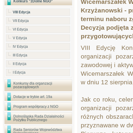
Wicemarszałek W
Konkurs "zDolne NGO"
Krzyżanowski - p
VIII Edycja
terminu naboru z
VII Edycja
Decyzja podjęta 
VI Edycja
przygotowującyc
V Edycja
VIII Edycję Kon
IV Edycja
organizacji poza
III Edycja
zawodowej i aktyw
II Edycja
Wicemarszałek W
I Edycja
w dniu 12 sierpnia
Konkursy dla organzacji
pozarządowych
Dotacje w trybie art. 19a
Jak co roku, cele
Program współpracy z NGO
organizacji poza
różnych obszarac
Dolnośląska Rada Działalności
Pożytku Publicznego
przyznawane w dw
Rada Seniorów Województwa