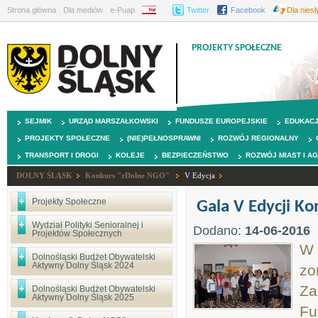
Strona główna
Dla mediów
e-Puap
BIP
Twitter
Facebook
Dla nies
PROJEKTY SPOŁECZNE
SEJMIK
URZĄD MARSZAŁKOWSKI
FUNDUSZE EUROPEJSKIE
EDUKAC
PROJEKTY SPOŁECZNE
(NIE)PEŁNOSPRAWNI
ROZWÓJ REGIONALNY
TRANSPORT I DROGI
KOLEJE
BEZPIECZEŃSTWO
ROZWÓJ MIAST I A
DOLNY ŚLĄSK
Konkurs "zDolne NGO"
V Edycja
Projekty Społeczne
Gala V Edycji K
Wydział Polityki Senioralnej i
Dodano:
14-06-2016
Projektów Społecznych
W 
Dolnośląski Budżet Obywatelski
Aktywny Dolny Śląsk 2024
zo
Za
Dolnośląski Budżet Obywatelski
Aktywny Dolny Śląsk 2025
Fu