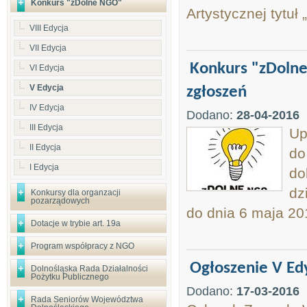
Konkurs "zDolne NGO"
Artystycznej tytuł
VIII Edycja
VII Edycja
Konkurs "zDoln
VI Edycja
V Edycja
zgłoszeń
IV Edycja
Dodano:
28-04-2016
III Edycja
Up
II Edycja
do
I Edycja
do
dz
Konkursy dla organzacji
pozarządowych
do dnia 6 maja 2
Dotacje w trybie art. 19a
Program współpracy z NGO
Ogłoszenie V Ed
Dolnośląska Rada Działalności
Pożytku Publicznego
Dodano:
17-03-2016
Rada Seniorów Województwa