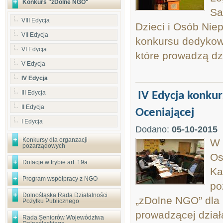
Konkurs "zDolne NGO"
Sa
VIII Edycja
Dzieci i Osób Nie
VII Edycja
konkursu dedykow
VI Edycja
które prowadzą dz
V Edycja
IV Edycja
III Edycja
IV Edycja konku
II Edycja
Oceniającej
I Edycja
Dodano:
05-10-2015
Konkursy dla organzacji
W 
pozarządowych
Os
Dotacje w trybie art. 19a
Ka
Program współpracy z NGO
po
Dolnośląska Rada Działalności
„zDolne NGO” dla 
Pożytku Publicznego
prowadzącej dział
Rada Seniorów Województwa