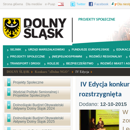
Strona główna
Dla mediów
e-Puap
BIP
Twitter
Facebook
Dla nies
PROJEKTY SPOŁECZNE
SEJMIK
URZĄD MARSZAŁKOWSKI
FUNDUSZE EUROPEJSKIE
EDUKAC
PROJEKTY SPOŁECZNE
(NIE)PEŁNOSPRAWNI
ROZWÓJ REGIONALNY
TRANSPORT I DROGI
KOLEJE
BEZPIECZEŃSTWO
ROZWÓJ MIAST I A
DOLNY ŚLĄSK
Konkurs "zDolne NGO"
IV Edycja
Projekty Społeczne
IV Edycja konku
Wydział Polityki Senioralnej i
rozstrzygnięta
Projektów Społecznych
Dodano:
12-10-2015
Dolnośląski Budżet Obywatelski
Aktywny Dolny Śląsk 2024
W 
Dolnośląski Budżet Obywatelski
zo
Aktywny Dolny Śląsk 2025
Le