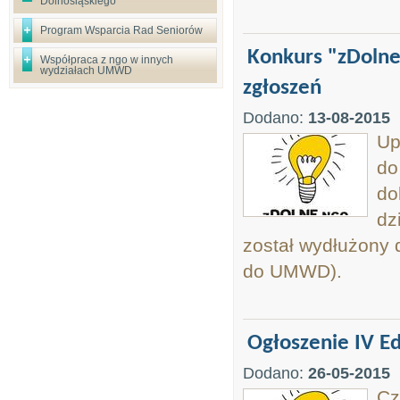
Dolnośląskiego
Program Wsparcia Rad Seniorów
Konkurs "zDoln
Współpraca z ngo w innych
wydziałach UMWD
zgłoszeń
Dodano:
13-08-2015
Up
do
do
dz
został wydłużony 
do UMWD).
Ogłoszenie IV E
Dodano:
26-05-2015
Cz