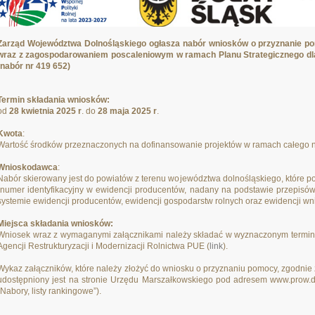
Zarząd Województwa Dolnośląskiego ogłasza nabór wniosków o przyznanie pomo
wraz z zagospodarowaniem poscaleniowym w ramach Planu Strategicznego dla 
(nabór nr 419 652)
Termin składania wniosków:
od
28 kwietnia 2025 r
. do
28 maja 2025 r
.
Kwota
:
Wartość środków przeznaczonych na dofinansowanie projektów w ramach całego na
Wnioskodawca
:
Nabór skierowany jest do powiatów z terenu województwa dolnośląskiego, które 
(numer identyfikacyjny w ewidencji producentów, nadany na podstawie przepisów
systemie ewidencji producentów, ewidencji gospodarstw rolnych oraz ewidencji wni
Miejsca składania wniosków:
Wniosek wraz z wymaganymi załącznikami należy składać w wyznaczonym termin
Agencji Restrukturyzacji i Modernizacji Rolnictwa PUE (
link
).
Wykaz załączników, które należy złożyć do wniosku o przyznaniu pomocy, zgodnie
udostępniony jest na stronie Urzędu Marszałkowskiego pod adresem www.prow.d
„Nabory, listy rankingowe”).