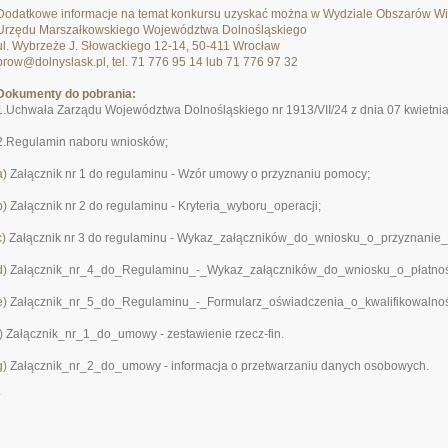
Dodatkowe informacje na temat konkursu uzyskać można w Wydziale Obszarów Wi
Urzędu Marszałkowskiego Województwa Dolnośląskiego
ul. Wybrzeże J. Słowackiego 12-14, 50-411 Wrocław
prow@dolnyslask.pl, tel. 71 776 95 14 lub 71 776 97 32
Dokumenty do pobrania:
1.Uchwała Zarządu Województwa Dolnośląskiego nr 1913/VII/24 z dnia 07 kwietni
2
.Regulamin naboru wniosków;
a)
Załącznik nr 1 do regulaminu - Wzór umowy o przyznaniu pomocy;
b)
Załącznik nr 2 do regulaminu - Kryteria_wyboru_operacji;
c)
Załącznik nr 3 do regulaminu - Wykaz_załączników_do_wniosku_o_przyznanie
d)
Załącznik_nr_4_do_Regulaminu_-_Wykaz_załączników_do_wniosku_o_płatnoś
e)
Załącznik_nr_5_do_Regulaminu_-_Formularz_oświadczenia_o_kwalifikowalnoś
f)
Załącznik_nr_1_do_umowy - zestawienie rzecz-fin.
g)
Załącznik_nr_2_do_umowy - informacja o przetwarzaniu danych osobowych
.
*