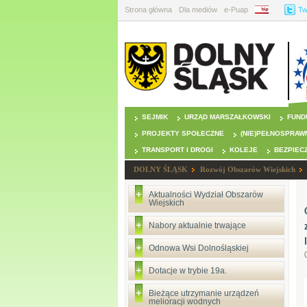
Strona główna
Dla mediów
e-Puap
BIP
Tw
SEJMIK
URZĄD MARSZAŁKOWSKI
FUND
PROJEKTY SPOŁECZNE
(NIE)PEŁNOSPRAW
TRANSPORT I DROGI
KOLEJE
BEZPIEC
DOLNY ŚLĄSK
Rozwój Obszarów Wiejskich
Aktualności Wydział Obszarów
Wiejskich
Nabory aktualnie trwające
Odnowa Wsi Dolnośląskiej
Dotacje w trybie 19a.
Bieżące utrzymanie urządzeń
melioracji wodnych