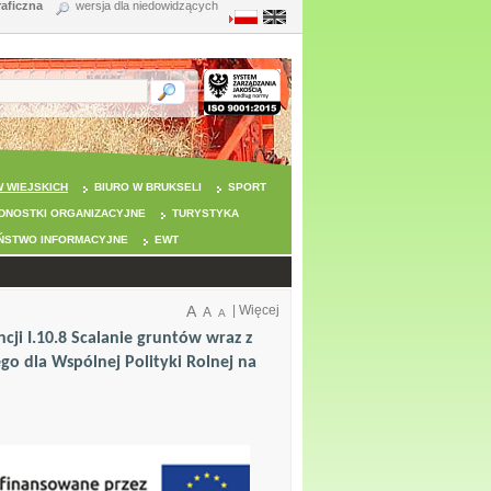
raficzna
wersja dla niedowidzących
 WIEJSKICH
BIURO W BRUKSELI
SPORT
DNOSTKI ORGANIZACYJNE
TURYSTYKA
ŃSTWO INFORMACYJNE
EWT
A
|
Więcej
A
A
ji I.10.8 Scalanie gruntów wraz z
 dla Wspólnej Polityki Rolnej na