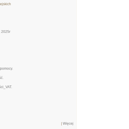
ejskich
a 2025r
_pomocy.
ć.
ci_VAT.
|
Więcej