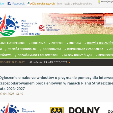
wersja g
itter
Facebook
Dla niesłyszących
Informacja o plikach cookies
USZE EUROPEJSKIE
EDUKACJA
ZDROWIE
KULTURA
ROZWÓJ OBSZARÓW
NI
ROZWÓJ REGIONALNY
GOSPODARKA
WSPÓŁPRACA Z ZAGRANICĄ
JE
ZEŃSTWO
ROZWÓJ MIAST I AGLOMERACJI
MŁODY DOLNY ŚLĄSK
SPOŁECZE
PS WPR 2023-2027
Aktualności PS WPR 2023-2027
Ogłoszenie o naborze wniosków o przyznanie pomocy dla interwenc
zagospodarowaniem poscaleniowym w ramach Planu Strategicznego
lata 2023–2027
09.04.2025 13:49