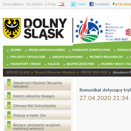
Strona główna
Dla mediów
e-Puap
BIP
Twitter
Facebook
Dla nies
SEJMIK
URZĄD MARSZAŁKOWSKI
FUNDUSZE EUROPEJSKIE
EDUKAC
PROJEKTY SPOŁECZNE
(NIE)PEŁNOSPRAWNI
ROZWÓJ REGIONALNY
TRANSPORT I DROGI
KOLEJE
BEZPIECZEŃSTWO
ROZWÓJ MIAST I A
DOLNY ŚLĄSK
Rozwój Obszarów Wiejskich
PROW 2014-2020
Aktualności
Aktualności Wydział Obszarów
Wiejskich
Komunikat dotyczący try
Nabory aktualnie trwające
27.04.2020 21:34
Odnowa Wsi Dolnośląskiej
Dotacje w trybie 19a.
Bieżące utrzymanie urządzeń
melioracji wodnych