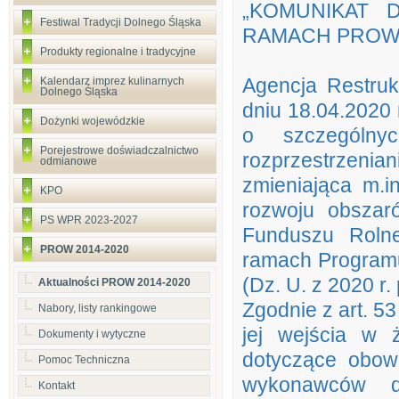
„KOMUNIKAT
Festiwal Tradycji Dolnego Śląska
RAMACH PROW 
Produkty regionalne i tradycyjne
Agencja Restrukt
Kalendarz imprez kulinarnych
Dolnego Śląska
dniu 18.04.2020 
Dożynki wojewódzkie
o szczególny
Porejestrowe doświadczalnictwo
rozprzestrzeni
odmianowe
zmieniająca m.i
KPO
rozwoju obszar
PS WPR 2023-2027
Funduszu Roln
PROW 2014-2020
ramach Program
(Dz. U. z 2020 r. 
Aktualności PROW 2014-2020
Zgodnie z art. 53
Nabory, listy rankingowe
jej wejścia w ż
Dokumenty i wytyczne
dotyczące obow
Pomoc Techniczna
wykonawców dl
Kontakt