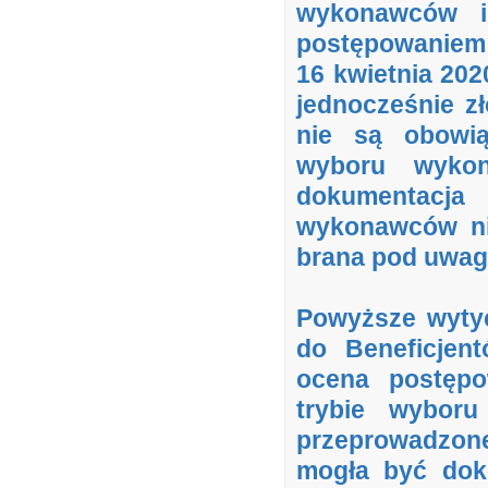
wykonawców i 
postępowaniem 
16 kwietnia 2020
jednocześnie zł
nie są obowią
wyboru wyko
dokumentacj
wykonawców nie
brana pod uwag
Powyższe wytyc
do Beneficjen
ocena postęp
trybie wybor
przeprowadzone
mogła być dok