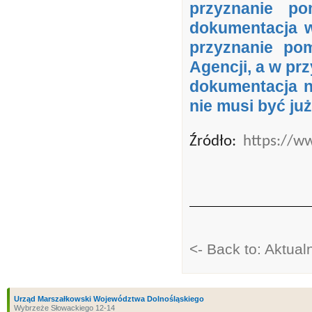
przyznanie po
dokumentacja 
przyznanie pom
Agencji, a w p
dokumentacja n
nie musi być ju
Źródło:
https://ww
<- Back to: Aktu
Urząd Marszałkowski Województwa Dolnośląskiego
Wybrzeże Słowackiego 12-14