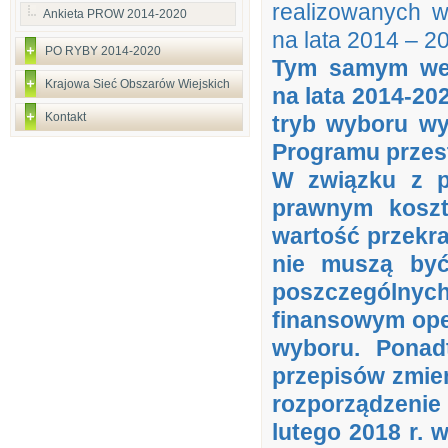
realizowanych 
Ankieta PROW 2014-2020
na lata 2014 – 2
PO RYBY 2014-2020
Tym samym we 
Krajowa Sieć Obszarów Wiejskich
na lata 2014-2
Kontakt
tryb wyboru w
Programu przest
W związku z p
prawnym koszt
wartość przekra
nie muszą by
poszczególny
finansowym ope
wyboru. Ponad
przepisów zmieni
rozporządzenie
lutego 2018 r.