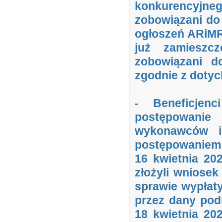
konkurencyjn
zobowiązani do
ogłoszeń ARiMR
już zamieszc
zobowiązani d
zgodnie z doty
- Beneficjen
postępowani
wykonawców i 
postępowaniem 
16 kwietnia 202
złożyli wniose
sprawie wypłat
przez dany pod
18 kwietnia 20