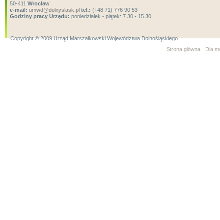
50-411
Wrocław
e-mail:
umwd@dolnyslask.pl
tel.:
(+48 71) 776 90 53
Godziny pracy Urzędu:
poniedziałek - piątek: 7.30 - 15.30
Copyright ® 2009 Urząd Marszałkowski Województwa Dolnośląskiego
Strona główna
Dla m