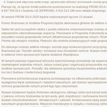
Zwiększanie włączenia społecznego, ograniczanie ubóstwa i promowanie rozwoju gos
Planuje się, że łączne środki publiczne przeznaczone na realizację PROW 201
8 697 556 814 z budżetu UE (EFRROW) i 4 915 014 186 euro wkładu krajowego.
W ramach PROW 2014-2020 będzie realizowanych łącznie 15 działań.
Pomoc finansowa ze środków Programu będzie skierowana głównie do sektora r
Sektor ten jest szczególnie istotny z punktu widzenia zrównoważonego rozwoju 
odpowiednio ukierunkowanego wsparcia. Planowane w Programie instrumenty po
wszystkim rozwój gospodarstw rolnych (
Modernizacja gospodarstw rolnych
,
Restr
Premie dla młodych rolników, Płatności dla rolników przekazujących małe gospod
Do dalszego rozwoju sektora rolnego i wzrostu jego konkurencyjności przyczynią 
finansowej jak:
Transfer wiedzy i innowacji
oraz
Doradztwo rolnicze
. Nowym inst
w sektorze rolno-spożywczym będzie działanie
Współpraca
.
W ramach poprawy organizacji łańcucha żywnościowego przewiduje się wsparcie 
marketingiem artykułów rolnych, dalszy rozwój grup i organizacji producentów or
środków spożywczych. Ponadto, dla ułatwiania sprzedaży bezpośredniej artykułów
na rzecz budowy i modernizacji targowisk.
Planowana jest kontynuacja wsparcia pozwalającego na odtwarzanie potencjału 
wystąpienia klęsk żywiołowych i katastrof naturalnych, jak również wprowadzeni
ochrona gospodarstw rolnych przed tego typu zdarzeniami.
Nowym działaniem będzie
Rolnictwo ekologiczne
, którego celem jest wzrost ryn
z zakresu ochrony środowiska (w tym wody, gleb, krajobrazu) i zachowania bio
działań rolnośrodowiskowo - klimatycznych i zalesień. Kontynuowane będą płatn
warunkach gospodarowania. Wsparcie inwestycyjne w związku z realizacją cel