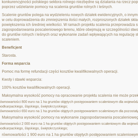
konkurencyjności polskiego sektora rolnego niezbędne są działania na rzecz po
poprzez udzielanie pomocy na scalenia gruntów rolnych i leśnych.
Scalenie gruntów polega na wydzieleniu nowych działek ewidencyjnych, o innym
w celu doprowadzenia do zmniejszenia ilości małych, rozproszonych działek skł
powiększenia ich średniej wielkości. W ramach projektu scalenia przeprowadza s
zagospodarowania poscaleniowego terenu, które obejmują w szczególności stwor
do gruntów rolnych i leśnych oraz wykonanie zadań wpływających na regulację
scaleniem.
Beneficjent
Starosta.
Forma wsparcia
Pomoc ma formę refundacji części kosztów kwalifikowalnych operacji.
Kwoty i stawki wsparcia:
100% kosztów kwalifikowalnych operacji.
Maksymalna wysokość pomocy na opracowanie projektu scalenia nie może przek
równowartości 800 euro na 1 ha gruntów objętych postępowaniem scaleniowym dla województw
podkarpackiego, śląskiego, świętokrzyskiego;
równowartości 650 euro na 1 ha gruntów objętych postępowaniem scaleniowym dla pozostał
Maksymalna wysokość pomocy na wykonanie zagospodarowania poscaleniowego
równowartości 2 000 euro na 1 ha gruntów objętych postępowaniem scaleniowym dla wojewódz
podkarpackiego, śląskiego, świętokrzyskiego;
równowartości 1 900 euro na 1 ha gruntów objętych postępowaniem scaleniowym