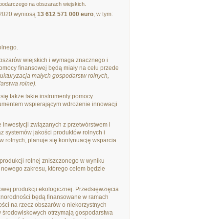
podarczego na obszarach wiejskich.
4-2020 wyniosą
13 612 571 000 euro
, w tym:
olnego.
obszarów wiejskich i wymaga znacznego i
mocy finansowej będą miały na celu przede
ukturyzacja małych gospodarstw rolnych,
arstwa rolne).
się także takie instrumenty pomocy
rumentem wspierającym wdrożenie innowacji
inwestycji związanych z przetwórstwem i
az systemów jakości produktów rolnych i
 rolnych, planuje się kontynuację wsparcia
produkcji rolnej zniszczonego w wyniku
e nowego zakresu, którego celem będzie
kowej produkcji ekologicznej. Przedsięwzięcia
różnorodności będą finansowane w ramach
ości na rzecz obszarów o niekorzystnych
ów środowiskowych otrzymają gospodarstwa