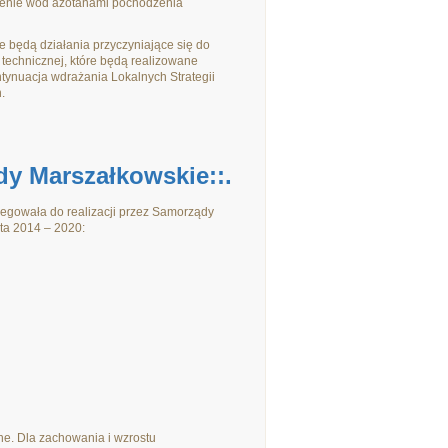
zenie wód azotanami pochodzenia
będą działania przyczyniające się do
y technicznej, które będą realizowane
tynuacja wdrażania Lokalnych Strategii
.
dy Marszałkowskie::.
elegowała do realizacji przez Samorządy
ta 2014 – 2020:
ne. Dla zachowania i wzrostu