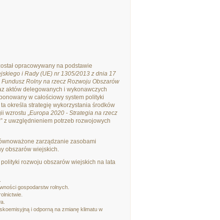
został opracowywany na podstawie
skiego i Rady (UE) nr 1305/2013 z dnia 17
ki Fundusz Rolny na rzecz Rozwoju Obszarów
az aktów delegowanych i wykonawczych
mponowany w całościowy system polityki
a określa strategię wykorzystania środków
ii wzrostu „
Europa 2020 - Strategia na rzecz
u
” z uwzględnieniem potrzeb rozwojowych
zrównoważone zarządzanie zasobami
ny obszarów wiejskich.
polityki rozwoju obszarów wiejskich na lata
.
owności gospodarstw rolnych.
lnictwie.
a.
koemisyjną i odporną na zmianę klimatu w