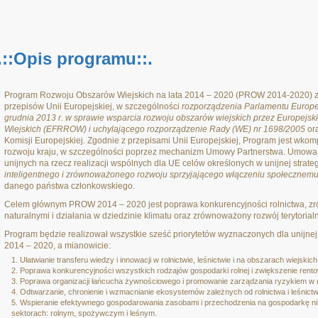
.::Opis programu::.
Program Rozwoju Obszarów Wiejskich na lata 2014 – 2020 (PROW 2014-2020) 
przepisów Unii Europejskiej, w szczególności
rozporządzenia Parlamentu Europej
grudnia 2013 r. w sprawie wsparcia rozwoju obszarów wiejskich przez Europejs
Wiejskich (EFRROW) i uchylającego rozporządzenie Rady (WE) nr 1698/2005
or
Komisji Europejskiej. Zgodnie z przepisami Unii Europejskiej, Program jest wko
rozwoju kraju, w szczególności poprzez mechanizm Umowy Partnerstwa. Umowa t
unijnych na rzecz realizacji wspólnych dla UE celów określonych w unijnej strateg
inteligentnego i zrównoważonego rozwoju sprzyjającego włączeniu społecznem
danego państwa członkowskiego.
Celem głównym PROW 2014 – 2020 jest poprawa konkurencyjności rolnictwa, 
naturalnymi i działania w dziedzinie klimatu oraz zrównoważony rozwój terytorial
Program będzie realizował wszystkie sześć priorytetów wyznaczonych dla unijnej 
2014 – 2020, a mianowicie:
Ułatwianie transferu wiedzy i innowacji w rolnictwie, leśnictwie i na obszarach wiejskich
Poprawa konkurencyjności wszystkich rodzajów gospodarki rolnej i zwiększenie rent
Poprawa organizacji łańcucha żywnościowego i promowanie zarządzania ryzykiem w ro
Odtwarzanie, chronienie i wzmacnianie ekosystemów zależnych od rolnictwa i leśnictw
Wspieranie efektywnego gospodarowania zasobami i przechodzenia na gospodarkę nis
sektorach: rolnym, spożywczym i leśnym.