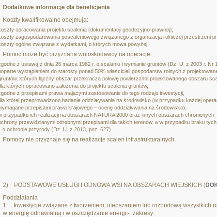
Dodatkowe informacje dla beneficjenta
Koszty kwalifikowalne obejmują:
koszty opracowania projektu scalenia (dokumentacji geodezyjno-prawnej);
koszty zagospodarowania poscaleniowego związanego z organizacją rolniczej przestrzeni pr
koszty ogólne związane z wydatkami, o których mowa powyżej.
Pomoc może być przyznana wnioskodawcy na operacje:
zgodne z ustawą z dnia 26 marca 1982 r. o scalaniu i wymianie gruntów (Dz. U. z 2003 r. Nr
poparte wystąpieniem do starosty ponad 50% właścicieli gospodarstw rolnych z projektowane
gruntów, których łączny obszar przekracza połowę powierzchni projektowanego obszaru sca
dla których opracowano założenia do projektu scalenia gruntów,
zgodne z przepisami prawa mającymi zastosowanie do tego rodzaju inwestycji,
dla której przeprowadzono badanie oddziaływania na środowisko (w przypadku każdej operacj
wymagane przepisami prawa krajowego – ocenę oddziaływania na środowisko),
w przypadku ich realizacji na obszarach NATURA 2000 oraz innych obszarach chronionych -
ochrony przewidzianymi odrębnymi przepisami dla takich terenów, a w przypadku braku tych
r. o ochronie przyrody (Dz. U. z 2013, poz. 627).
Pomocy nie przyznaje się na realizacje scaleń infrastrukturalnych.
2) PODSTAWOWE USŁUGI I ODNOWA WSI NA OBSZARACH WIEJSKICH (
DO
Poddziałania
1. Inwestycje związane z tworzeniem, ulepszaniem lub rozbudową wszystkich rodz
w energię odnawialną i w oszczędzanie energii- zakresy: