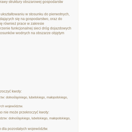
prawy struktury obszarowej gospodarstw
 ukształtowaniu w stosunku do pierwotnych,
adających się na gospodarstwo, oraz do
ię również prace w zakresie
zenie funkcjonalnej sieci dróg dojazdowych
 stosunków wodnych na obszarze objętym
roczyć kwoty:
: dolnośląskiego, lubelskiego, małopolskiego,
ych województw.
 nie może przekroczyć kwoty:
tw: dolnośląskiego, lubelskiego, małopolskiego,
 dla pozostałych województw.