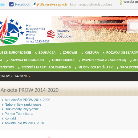
wersja g
itter
Facebook
Dla niesłyszących
Informacja o plikach cookies
USZE EUROPEJSKIE
EDUKACJA
ZDROWIE
KULTURA
ROZWÓJ OBSZARÓW
NI
ROZWÓJ REGIONALNY
GOSPODARKA
WSPÓŁPRACA Z ZAGRANICĄ
JE
ZEŃSTWO
ROZWÓJ MIAST I AGLOMERACJI
MŁODY DOLNY ŚLĄSK
SPOŁECZE
PROW 2014-2020
Ankieta PROW 2014-2020
Aktualności PROW 2014-2020
Nabory, listy rankingowe
Dokumenty i wytyczne
Pomoc Techniczna
Kontakt
Ankieta PROW 2014-2020