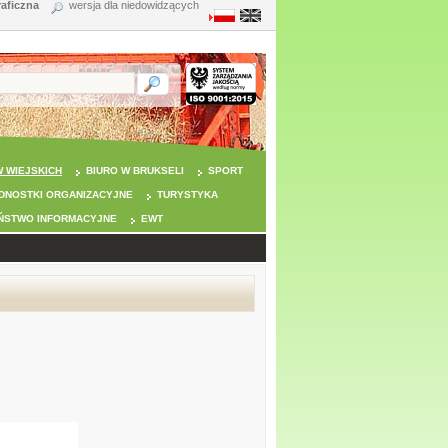
raficzna
wersja dla niedowidzących
 WIEJSKICH
BIURO W BRUKSELI
SPORT
DNOSTKI ORGANIZACYJNE
TURYSTYKA
ŃSTWO INFORMACYJNE
EWT