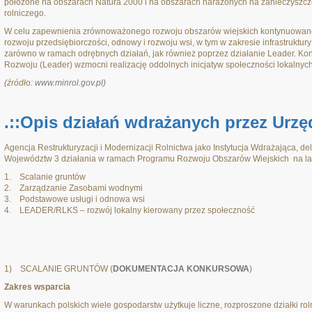
położone na obszarach Natura 2000 i na obszarach narażonych na zanieczyszc
rolniczego.
W celu zapewnienia zrównoważonego rozwoju obszarów wiejskich kontynuowane 
rozwoju przedsiębiorczości, odnowy i rozwoju wsi, w tym w zakresie infrastruktur
zarówno w ramach odrębnych działań, jak również poprzez działanie Leader. Kon
Rozwoju (Leader) wzmocni realizację oddolnych inicjatyw społeczności lokalnych
(źródło:
www.minrol.gov.pl)
.::Opis działań wdrażanych przez Urzę
Agencja Restrukturyzacji i Modernizacji Rolnictwa jako Instytucja Wdrażająca, d
Województw 3 działania w ramach Programu Rozwoju Obszarów Wiejskich na la
1. Scalanie gruntów
2. Zarządzanie Zasobami wodnymi
3. Podstawowe usługi i odnowa wsi
4. LEADER/RLKS – rozwój lokalny kierowany przez społeczność
1) SCALANIE GRUNTÓW (
DOKUMENTACJA KONKURSOWA
)
Zakres wsparcia
W warunkach polskich wiele gospodarstw użytkuje liczne, rozproszone działki rol