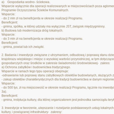
a) Gospodarka wodno- ściekowa.
Wsparcie wyłącznie dla operacji realizowanych w miejscowościach poza aglome
Programie Oczyszczania Ścieków Komunalnych.
Wsparcie:
- do 2 mln zł na beneficjenta w okresie realizacji Programu.
Beneficjent:
- gmina, spółka, w której udziały ma wyłącznie JST, związek międzygminny.
b) Budowa lub modernizacja dróg lokalnych.
Wsparcie:
- do 3 mln zł na beneficjenta w okresie realizacji Programu.
Beneficjent:
- gmina, powiat lub ich związki.
2. Badania i inwestycje związane z utrzymaniem, odbudową i poprawą stanu dzie
krajobrazu wiejskiego i miejsc o wysokiej wartości przyrodniczej, w tym dotycz
gospodarczych oraz środków w zakresie świadomości środowiskowej- zakres:
a) Ochrona zabytków i budownictwa tradycyjnego.
Wsparcie w ramach tego typu operacji obejmuje:
-odnawianie lub poprawę stanu zabytkowych obiektów budowlanych, służących z
- zakup obiektów charakterystycznych dla tradycji budownictwa w danym regionie
Wsparcie:
- do 500 tys. zł na miejscowość w okresie realizacji Programu, łącznie na inwest
3a).
Beneficjent:
- gmina, instytucja kultury, dla której organizatorem jest jednostka samorządu tery
3. Inwestycje w tworzenie, ulepszanie i rozwijanie podstawowych usług lokalnych d
kultury, i powiązanej infrastruktury- zakresy: