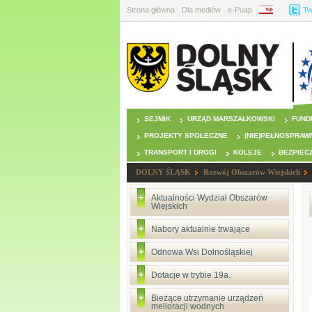
Strona główna
Dla mediów
e-Puap
BIP
Tw
SEJMIK
URZĄD MARSZAŁKOWSKI
FUND
PROJEKTY SPOŁECZNE
(NIE)PEŁNOSPRAW
TRANSPORT I DROGI
KOLEJE
BEZPIEC
DOLNY ŚLĄSK
Rozwój Obszarów Wiejskich
Aktualności Wydział Obszarów
Wiejskich
Nabory aktualnie trwające
Odnowa Wsi Dolnośląskiej
Dotacje w trybie 19a.
Bieżące utrzymanie urządzeń
melioracji wodnych