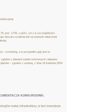
odukcyjnej;
 178, poz. 1749, z późn. zm.) w szczególności
go obszaru scalenia lub na wniosek właścicieli
lenia,
i – screening, a w przypadku gdy jest to
 zgodne z planami zadań ochronnych i planami
 planów – zgodne z ustawą z dnia 16 kwietnia 2004
KUMENTACJA KONKURSOWA
)
ajów małej infrastruktury, w tym inwestycje