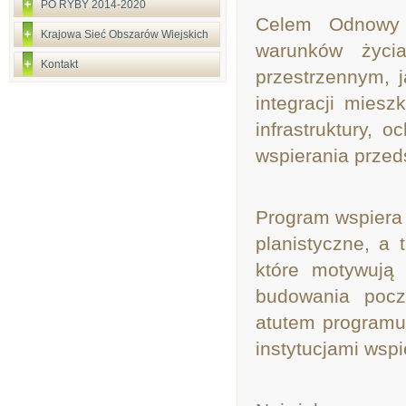
PO RYBY 2014-2020
Celem Odnowy W
Krajowa Sieć Obszarów Wiejskich
warunków życi
Kontakt
przestrzennym, 
integracji miesz
infrastruktury, 
wspierania przeds
Program wspiera 
planistyczne, a 
które motywują 
budowania pocz
atutem programu
instytucjami wsp