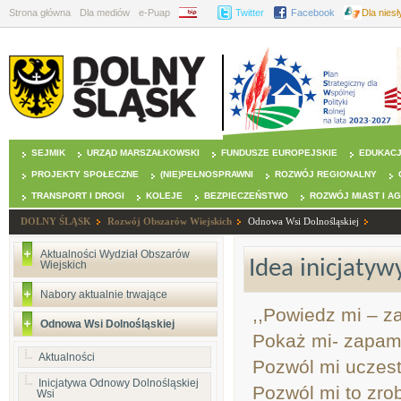
Strona główna
Dla mediów
e-Puap
BIP
Twitter
Facebook
Dla nies
SEJMIK
URZĄD MARSZAŁKOWSKI
FUNDUSZE EUROPEJSKIE
EDUKAC
PROJEKTY SPOŁECZNE
(NIE)PEŁNOSPRAWNI
ROZWÓJ REGIONALNY
TRANSPORT I DROGI
KOLEJE
BEZPIECZEŃSTWO
ROZWÓJ MIAST I A
DOLNY ŚLĄSK
Rozwój Obszarów Wiejskich
Odnowa Wsi Dolnośląskiej
Aktualności Wydział Obszarów
Idea inicjaty
Wiejskich
Nabory aktualnie trwające
,,Powiedz mi – 
Odnowa Wsi Dolnośląskiej
Pokaż mi- zapam
Aktualności
Pozwól mi uczes
Inicjatywa Odnowy Dolnośląskiej
Pozwól mi to zrob
Wsi