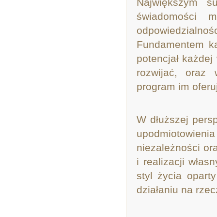
Największym s
świadomości m
odpowiedzialno
Fundamentem każ
potencjał każdej 
rozwijać, oraz 
program im oferu
W dłuższej persp
upodmiotowien
niezależności o
i realizacji wła
styl życia opar
działaniu na rze