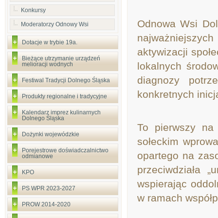
Konkursy
Odnowa Wsi Doln
Moderatorzy Odnowy Wsi
najważniejszych
Dotacje w trybie 19a.
aktywizacji społe
Bieżące utrzymanie urządzeń
lokalnych środo
melioracji wodnych
diagnozy potrz
Festiwal Tradycji Dolnego Śląska
konkretnych inicj
Produkty regionalne i tradycyjne
Kalendarz imprez kulinarnych
Dolnego Śląska
To pierwszy na 
Dożynki wojewódzkie
sołeckim wprowa
Porejestrowe doświadczalnictwo
opartego na zaso
odmianowe
przeciwdziała „
KPO
wspierając oddol
PS WPR 2023-2027
w ramach współp
PROW 2014-2020