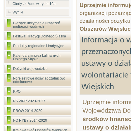
Oferty złożone w trybie 19a
Uprzejmie informu
organizacji pozarzą
Wyniki
działalności pożytk
Bieżące utrzymanie urządzeń
melioracji wodnych
Obszarów Wiejskic
Festiwal Tradycji Dolnego Śląska
Informacja o 
Produkty regionalne i tradycyjne
przeznaczonyc
Kalendarz imprez kulinarnych
Dolnego Śląska
ustawy o dział
Dożynki wojewódzkie
wolontariacie
Porejestrowe doświadczalnictwo
odmianowe
Wiejskich
KPO
Uprzejmie inform
PS WPR 2023-2027
Województwa Doln
PROW 2014-2020
środków finanso
PO RYBY 2014-2020
ustawy o działal
Krajowa Sieć Obszarów Wiejskich