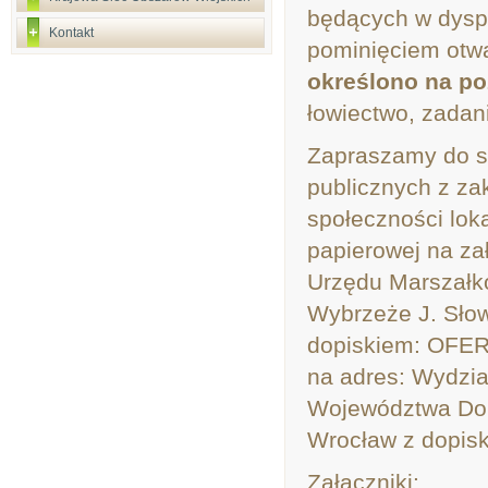
będących w dyspo
Kontakt
pominięciem otwa
określono na po
łowiectwo, zadan
Zapraszamy do sk
publicznych z za
społeczności lok
papierowej na za
Urzędu Marszałk
Wybrzeże J. Słow
dopiskiem: OFERT
na adres: Wydzi
Województwa Dol
Wrocław z dopis
Załączniki: