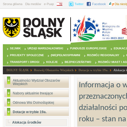
Strona główna
Dla mediów
e-Puap
BIP
Twitter
Facebook
Dla nies
SEJMIK
URZĄD MARSZAŁKOWSKI
FUNDUSZE EUROPEJSKIE
EDUKAC
PROJEKTY SPOŁECZNE
(NIE)PEŁNOSPRAWNI
ROZWÓJ REGIONALNY
TRANSPORT I DROGI
KOLEJE
BEZPIECZEŃSTWO
ROZWÓJ MIAST I A
DOLNY ŚLĄSK
Rozwój Obszarów Wiejskich
Dotacje w trybie 19a.
Alokacja 
Aktualności Wydział Obszarów
Informacja o 
Wiejskich
Nabory aktualnie trwające
przeznaczonych
Odnowa Wsi Dolnośląskiej
działalności p
Dotacje w trybie 19a.
roku – stan na
Alokacja środków