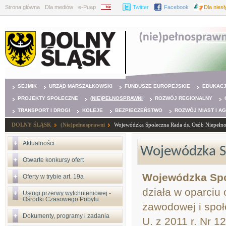
Strona główna
Dla mediów
e-Puap
BIP
Twitter
Facebook
Dla nies
SEJMIK
URZĄD MARSZAŁKOWSKI
FUNDUSZE EUROPEJSKIE
EDUKAC
PROJEKTY SPOŁECZNE
(NIE)PEŁNOSPRAWNI
ROZWÓJ REGIONALNY
TRANSPORT I DROGI
KOLEJE
BEZPIECZEŃSTWO
ROZWÓJ MIAST I A
DOLNY ŚLĄSK
(Nie)pełnosprawni
Wojewódzka Społeczna Rada ds. Osób Niepełn
Aktualności
Wojewódzka Sp
Otwarte konkursy ofert
Wojewódzka Spo
Oferty w trybie art. 19a
działa w oparciu 
Usługi przerwy wytchnieniowej -
Ośrodki Czasowego Pobytu
zawodowej i społ
Dokumenty, programy i zadania
U. z 2011 r. Nr 1