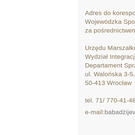
Adres do korespo
Wojewódzka Społ
za pośrednictwe
Urzędu Marszałk
Wydział Integracj
Departament Spr
ul. Walońska 3-5,
50-413 Wrocław
tel. 71/ 770-41-4
e-mail:
babadżij