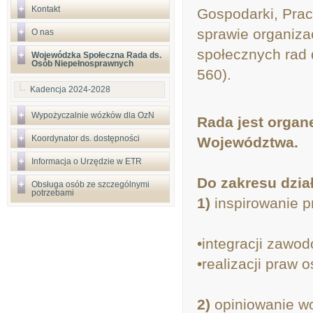
Kontakt
Gospodarki, Prac
sprawie organiza
O nas
społecznych rad 
Wojewódzka Społeczna Rada ds.
Osób Niepełnosprawnych
560).
Kadencja 2024-2028
Wypożyczalnie wózków dla OzN
Rada jest orga
Koordynator ds. dostępności
Województwa.
Informacja o Urzędzie w ETR
Do zakresu dzia
Obsługa osób ze szczególnymi
potrzebami
1)
inspirowanie p
•integracji zawo
•realizacji praw
2)
opiniowanie wo