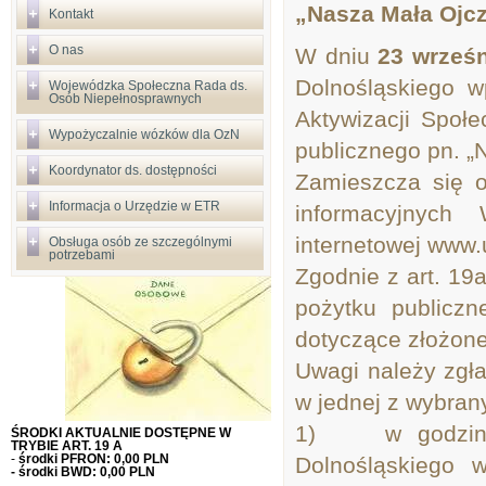
„Nasza Mała Ojc
Kontakt
O nas
W dniu
23 wrześn
Dolnośląskiego w
Wojewódzka Społeczna Rada ds.
Osób Niepełnosprawnych
Aktywizacji Społ
Wypożyczalnie wózków dla OzN
publicznego pn. 
Koordynator ds. dostępności
Zamieszcza się of
Informacja o Urzędzie w ETR
informacyjnych 
internetowej www
Obsługa osób ze szczególnymi
potrzebami
Zgodnie z art. 19a
pożytku publicz
dotyczące złożonej
Uwagi należy zgł
w jednej z wybran
1) w godzinac
ŚRODKI AKTUALNIE DOSTĘPNE W
TRYBIE ART. 19 A
-
środki PFRON: 0,00 PLN
Dolnośląskiego 
- środki BWD: 0,00 PLN