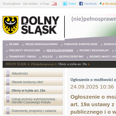
Strona główna
Dla mediów
e-Puap
BIP
Twitter
Facebook
Dla nies
SEJMIK
URZĄD MARSZAŁKOWSKI
FUNDUSZE EUROPEJSKIE
EDUKAC
PROJEKTY SPOŁECZNE
(NIE)PEŁNOSPRAWNI
ROZWÓJ REGIONALNY
TRANSPORT I DROGI
KOLEJE
BEZPIECZEŃSTWO
ROZWÓJ MIAST I A
DOLNY ŚLĄSK
(Nie)pełnosprawni
Oferty w trybie art. 19a
Aktualności
Ogłoszenie o możliwości z
Otwarte konkursy ofert
24.09.2025 10:36
Oferty w trybie art. 19a
Ogłoszenie o moż
Usługi przerwy wytchnieniowej -
Ośrodki Czasowego Pobytu
art. 19a ustawy z
publicznego i o w
Dokumenty, programy i zadania