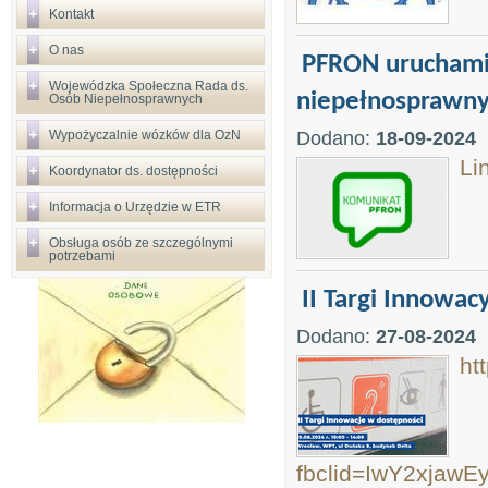
Kontakt
O nas
PFRON uruchamia
Wojewódzka Społeczna Rada ds.
niepełnosprawn
Osób Niepełnosprawnych
Wypożyczalnie wózków dla OzN
Dodano:
18-09-2024
Li
Koordynator ds. dostępności
Informacja o Urzędzie w ETR
Obsługa osób ze szczególnymi
potrzebami
II Targi Innowac
Dodano:
27-08-2024
ht
fbclid=IwY2xja