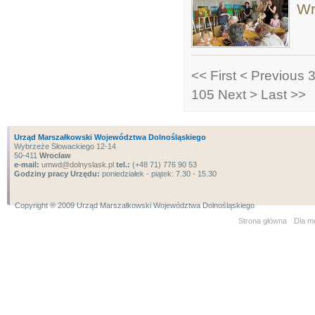
Wr
<< First
< Previous
3
105
Next >
Last >>
Urząd Marszałkowski Województwa Dolnośląskiego
Wybrzeże Słowackiego 12-14
50-411
Wrocław
e-mail:
umwd@dolnyslask.pl
tel.:
(+48 71) 776 90 53
Godziny pracy Urzędu:
poniedziałek - piątek: 7.30 - 15.30
Copyright ® 2009 Urząd Marszałkowski Województwa Dolnośląskiego
Strona główna
Dla m