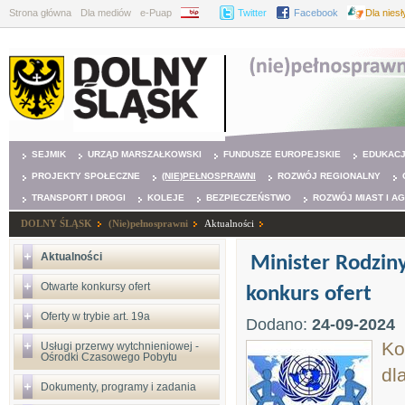
Strona główna
Dla mediów
e-Puap
BIP
Twitter
Facebook
Dla nies
SEJMIK
URZĄD MARSZAŁKOWSKI
FUNDUSZE EUROPEJSKIE
EDUKAC
PROJEKTY SPOŁECZNE
(NIE)PEŁNOSPRAWNI
ROZWÓJ REGIONALNY
TRANSPORT I DROGI
KOLEJE
BEZPIECZEŃSTWO
ROZWÓJ MIAST I A
DOLNY ŚLĄSK
(Nie)pełnosprawni
Aktualności
Aktualności
Minister Rodziny
Otwarte konkursy ofert
konkurs ofert
Oferty w trybie art. 19a
Dodano:
24-09-2024
Ko
Usługi przerwy wytchnieniowej -
Ośrodki Czasowego Pobytu
dl
Dokumenty, programy i zadania