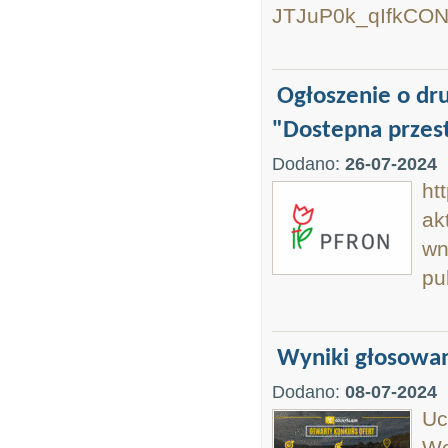
JTJuP0k_qIfkCO
Ogłoszenie o d
"Dostepna przest
Dodano:
26-07-2024
ht
ak
wn
pu
Wyniki głosowa
Dodano:
08-07-2024
Uc
Wo