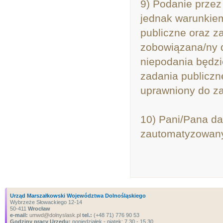
9) Podanie przez
jednak warunkiem
publiczne oraz z
zobowiązana/ny 
niepodania będzi
zadania publiczne
uprawniony do z
10) Pani/Pana d
zautomatyzowany 
Urząd Marszałkowski Województwa Dolnośląskiego
Wybrzeże Słowackiego 12-14
50-411
Wrocław
e-mail:
umwd@dolnyslask.pl
tel.:
(+48 71) 776 90 53
Godziny pracy Urzędu:
poniedziałek - piątek: 7.30 - 15.30