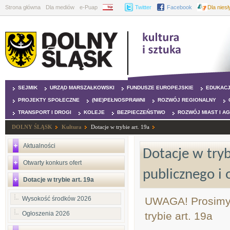
Strona główna
Dla mediów
e-Puap
BIP
Twitter
Facebook
Dla nies
SEJMIK
URZĄD MARSZAŁKOWSKI
FUNDUSZE EUROPEJSKIE
EDUKAC
PROJEKTY SPOŁECZNE
(NIE)PEŁNOSPRAWNI
ROZWÓJ REGIONALNY
TRANSPORT I DROGI
KOLEJE
BEZPIECZEŃSTWO
ROZWÓJ MIAST I A
DOLNY ŚLĄSK
Kultura
Dotacje w trybie art. 19a
Aktualności
Dotacje w tryb
Otwarty konkurs ofert
publicznego i 
Dotacje w trybie art. 19a
Wysokość środków 2026
UWAGA! Prosimy o
Ogłoszenia 2026
trybie art. 19a