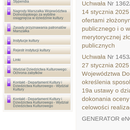
Stypendia
Uchwała
Nr 1362
14 stycznia 2025
Nagrody Marszałka Województwa
Dolnośląskiego za wybitne
osiągnięcia w dziedzinie kultury
ofertami złożonym
publicznego i o w
Zasady przyznawania patronatów
Marszałka
merytorycznej zł
Instytucje kultury
publicznych
Rejestr instytucji kultury
Uchwała
Nr 1453
Linki
27 stycznia 2025
Wydział Dziedzictwa Kulturowego:
Województwa Doln
Ochrona zabytków
określenia sposo
Kontakt - Departament Kultury i
Dziedzictwa Kulturowego - Wydział
19a ustawy o dzia
Kultury
dokonania oceny 
Kontakt - Departament Kultury i
Dziedzictwa Kulturowego - Wydział
Dziedzictwa Kulturowego
celowości realiz
GENERATOR e