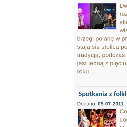
Dw
ro
sk
wi
brzegi polanę w p
stają się stolicą p
tradycją, podczas
jest jedną z pięci
roku...
Spotkania z folk
Dodano:
05-07-2011
Co
co