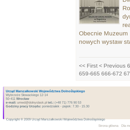
Ro
dy
re
Obecnie Muzeum pl
nowych wystaw st
<< First
< Previous
659-665
666-672
67
Urząd Marszałkowski Województwa Dolnośląskiego
Wybrzeże Słowackiego 12-14
50-411
Wrocław
e-mail:
umwd@dolnyslask.pl
tel.:
(+48 71) 776 90 53
Godziny pracy Urzędu:
poniedziałek - piątek: 7.30 - 15.30
Copyright ® 2009 Urząd Marszałkowski Województwa Dolnośląskiego
Strona główna
Dla m