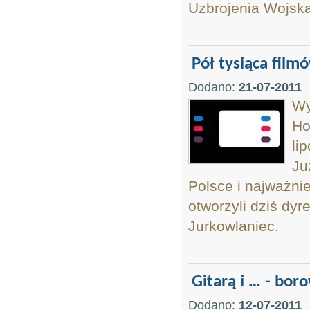
Uzbrojenia Wojska
Pół tysiąca film
Dodano:
21-07-2011
Wy
Ho
li
Ju
Polsce i najważni
otworzyli dziś dyr
Jurkowlaniec.
Gitarą i … - bor
Dodano:
12-07-2011