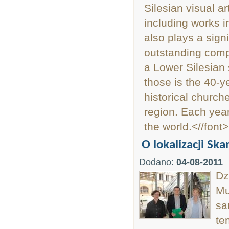
Silesian visual 
including works i
also plays a signi
outstanding compo
a Lower Silesian 
those is the 40-y
historical church
region. Each year
the world.<//font>
O lokalizacji Sk
Dodano:
04-08-2011
Dz
Mu
sa
te