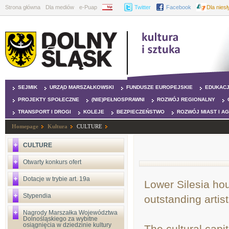
Strona główna
Dla mediów
e-Puap
BIP
Twitter
Facebook
Dla nies
SEJMIK
URZĄD MARSZAŁKOWSKI
FUNDUSZE EUROPEJSKIE
EDUKAC
PROJEKTY SPOŁECZNE
(NIE)PEŁNOSPRAWNI
ROZWÓJ REGIONALNY
TRANSPORT I DROGI
KOLEJE
BEZPIECZEŃSTWO
ROZWÓJ MIAST I A
Homepage
Kultura
CULTURE
CULTURE
Otwarty konkurs ofert
Dotacje w trybie art. 19a
Lower Silesia ho
Stypendia
outstanding artist
Nagrody Marszałka Województwa
Dolnośląskiego za wybitne
osiągnięcia w dziedzinie kultury
The cultural capi