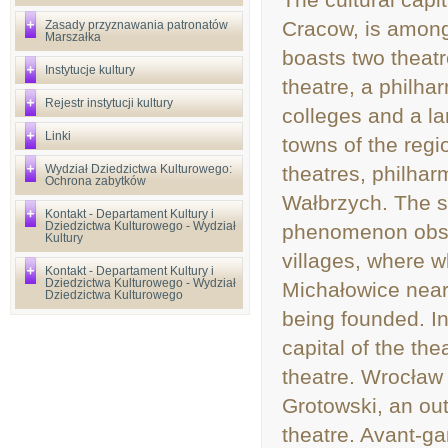
Cracow, is among 
Zasady przyznawania patronatów
Marszałka
boasts two theatr
Instytucje kultury
theatre, a philha
Rejestr instytucji kultury
colleges and a lar
Linki
towns of the regio
Wydział Dziedzictwa Kulturowego:
theatres, philha
Ochrona zabytków
Wałbrzych. The s
Kontakt - Departament Kultury i
Dziedzictwa Kulturowego - Wydział
phenomenon obser
Kultury
villages, where wh
Kontakt - Departament Kultury i
Dziedzictwa Kulturowego - Wydział
Michałowice near 
Dziedzictwa Kulturowego
being founded. I
capital of the th
theatre. Wrocław
Grotowski, an out
theatre. Avant-ga