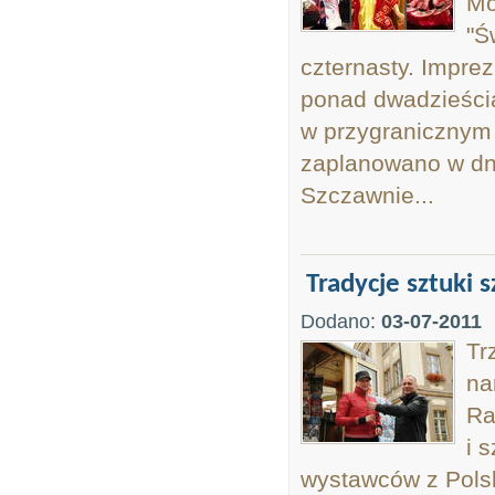
Mo
"Ś
czternasty. Impre
ponad dwadzieści
w przygranicznym 
zaplanowano w dnia
Szczawnie...
Tradycje sztuki s
Dodano:
03-07-2011
Tr
na
Ra
i 
wystawców z Polsk