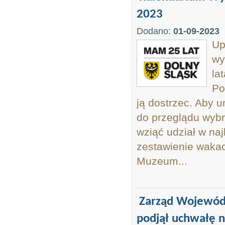
2023
Dodano:
01-09-2023
Up
wy
la
Po
ją dostrzec. Aby 
do przeglądu wybr
wziąć udział w na
zestawienie wakacy
Muzeum...
Zarząd Wojewódz
podjął uchwałę n