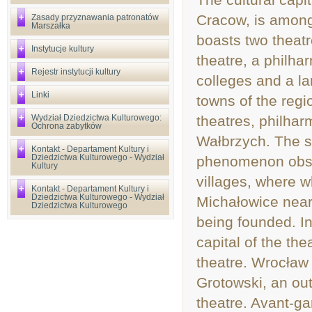
Cracow, is among 
Zasady przyznawania patronatów
Marszałka
boasts two theatr
Instytucje kultury
theatre, a philha
Rejestr instytucji kultury
colleges and a lar
Linki
towns of the regio
Wydział Dziedzictwa Kulturowego:
theatres, philha
Ochrona zabytków
Wałbrzych. The s
Kontakt - Departament Kultury i
Dziedzictwa Kulturowego - Wydział
phenomenon obser
Kultury
villages, where wh
Kontakt - Departament Kultury i
Dziedzictwa Kulturowego - Wydział
Michałowice near 
Dziedzictwa Kulturowego
being founded. I
capital of the th
theatre. Wrocław
Grotowski, an out
theatre. Avant-ga