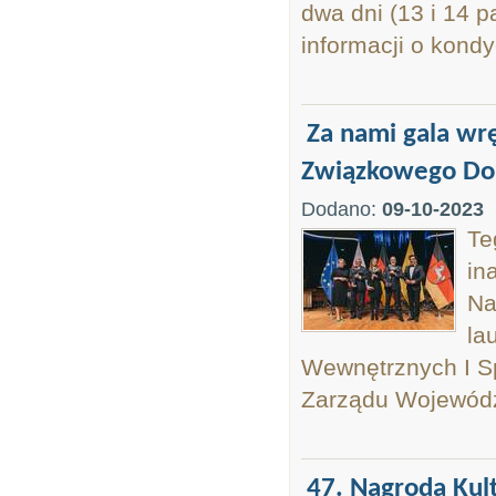
dwa dni (13 i 14 p
informacji o kondy
Za nami gala wrę
Związkowego Dol
Dodano:
09-10-2023
Te
in
Na
la
Wewnętrznych I Sp
Zarządu Wojewódz
47. Nagroda Kul