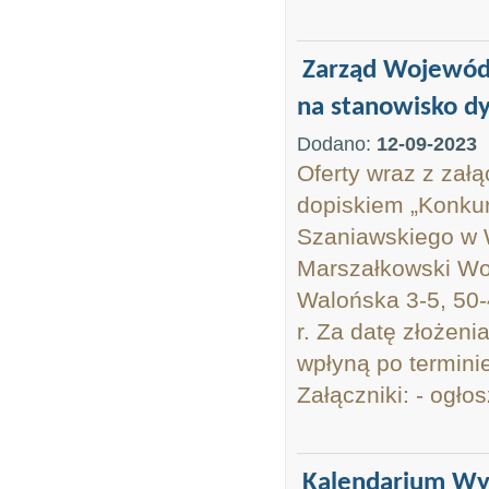
Zarząd Wojewódz
na stanowisko dy
Dodano:
12-09-2023
Oferty wraz z zał
dopiskiem „Konkur
Szaniawskiego w 
Marszałkowski Woj
Walońska 3-5, 50-
r. Za datę złożeni
wpłyną po termin
Załączniki: - ogłos
Kalendarium Wyd