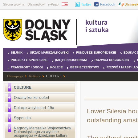
Strona główna
Dla mediów
e-Puap
BIP
Twitter
Facebook
Dla nies
SEJMIK
URZĄD MARSZAŁKOWSKI
FUNDUSZE EUROPEJSKIE
EDUKAC
PROJEKTY SPOŁECZNE
(NIE)PEŁNOSPRAWNI
ROZWÓJ REGIONALNY
TRANSPORT I DROGI
KOLEJE
BEZPIECZEŃSTWO
ROZWÓJ MIAST I A
Homepage
Kultura
CULTURE
CULTURE
Otwarty konkurs ofert
Dotacje w trybie art. 19a
Lower Silesia ho
Stypendia
outstanding artist
Nagrody Marszałka Województwa
Dolnośląskiego za wybitne
osiągnięcia w dziedzinie kultury
The cultural capi