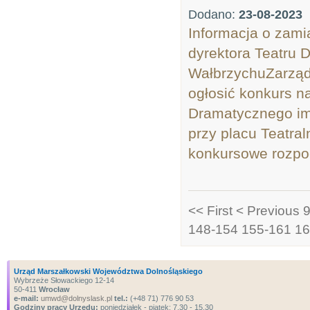
Dodano:
23-08-2023
Informacja o zami
dyrektora Teatru
WałbrzychuZarząd
ogłosić konkurs n
Dramatycznego im
przy placu Tea
konkursowe rozpoc
<< First
< Previous
148-154
155-161
16
Urząd Marszałkowski Województwa Dolnośląskiego
Wybrzeże Słowackiego 12-14
50-411
Wrocław
e-mail:
umwd@dolnyslask.pl
tel.:
(+48 71) 776 90 53
Godziny pracy Urzędu:
poniedziałek - piątek: 7.30 - 15.30