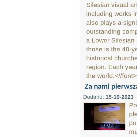
Silesian visual 
including works i
also plays a signi
outstanding compo
a Lower Silesian 
those is the 40-y
historical church
region. Each year
the world.<//font>
Za nami pierwsz
Dodano:
15-10-2023
Po
pl
po
mu