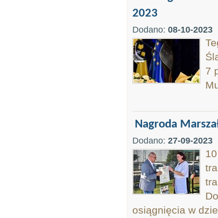
2023
Dodano:
08-10-2023
Te
Śl
7 
Mu
Nagroda Marszał
Dodano:
27-09-2023
10
tr
tr
Do
osiągnięcia w dzie