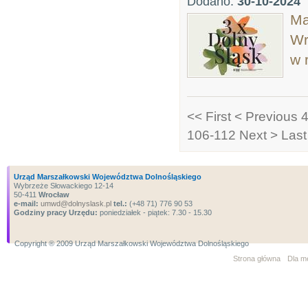
Dodano:
30-10-2024
Ma
Wr
w 
<< First
< Previous
4
106-112
Next >
Last
Urząd Marszałkowski Województwa Dolnośląskiego
Wybrzeże Słowackiego 12-14
50-411
Wrocław
e-mail:
umwd@dolnyslask.pl
tel.:
(+48 71) 776 90 53
Godziny pracy Urzędu:
poniedziałek - piątek: 7.30 - 15.30
Copyright ® 2009 Urząd Marszałkowski Województwa Dolnośląskiego
Strona główna
Dla m