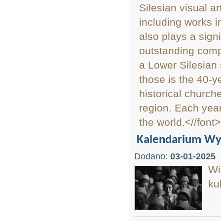
Silesian visual 
including works i
also plays a signi
outstanding compo
a Lower Silesian 
those is the 40-y
historical church
region. Each year
the world.<//font>
Kalendarium Wyd
Dodano:
03-01-2025
Wi
ku