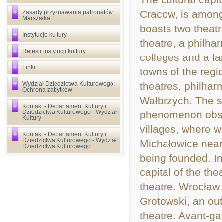
Cracow, is among 
Zasady przyznawania patronatów
Marszałka
boasts two theatr
Instytucje kultury
theatre, a philha
Rejestr instytucji kultury
colleges and a lar
Linki
towns of the regio
Wydział Dziedzictwa Kulturowego:
theatres, philha
Ochrona zabytków
Wałbrzych. The s
Kontakt - Departament Kultury i
Dziedzictwa Kulturowego - Wydział
phenomenon obser
Kultury
villages, where wh
Kontakt - Departament Kultury i
Dziedzictwa Kulturowego - Wydział
Michałowice near 
Dziedzictwa Kulturowego
being founded. I
capital of the th
theatre. Wrocław
Grotowski, an out
theatre. Avant-ga