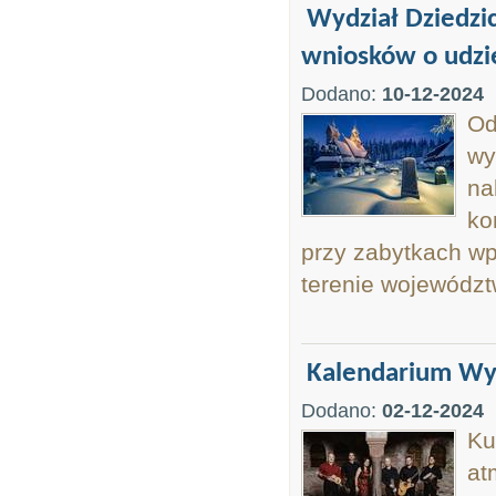
Wydział Dziedzi
wniosków o udziel
Dodano:
10-12-2024
Od
wy
na
ko
przy zabytkach wp
terenie województ
Kalendarium Wyd
Dodano:
02-12-2024
Ku
at