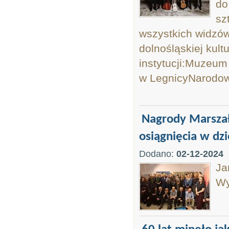
do
sz
wszystkich widzów
dolnośląskiej kult
instytucji:Muzeum
w LegnicyNarodowe
Nagrody Marsza
osiągnięcia w dzi
Dodano:
02-12-2024
Ja
Wy