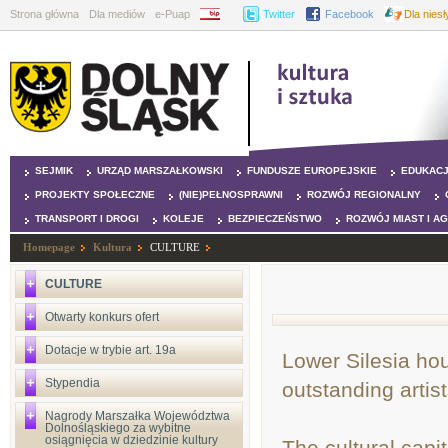
Strona główna
Dla mediów
e-Puap
BIP
Twitter
Facebook
Dla nies
SEJMIK
URZĄD MARSZAŁKOWSKI
FUNDUSZE EUROPEJSKIE
EDUKAC
PROJEKTY SPOŁECZNE
(NIE)PEŁNOSPRAWNI
ROZWÓJ REGIONALNY
TRANSPORT I DROGI
KOLEJE
BEZPIECZEŃSTWO
ROZWÓJ MIAST I A
Homepage
Kultura
CULTURE
CULTURE
Otwarty konkurs ofert
Dotacje w trybie art. 19a
Lower Silesia ho
Stypendia
outstanding artist
Nagrody Marszałka Województwa
Dolnośląskiego za wybitne
osiągnięcia w dziedzinie kultury
The cultural capi