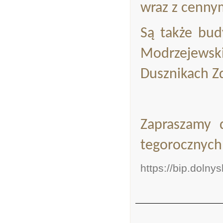
wraz z cenn
Są także bud
Modrzejewsk
Dusznikach Zd
Zapraszamy d
tegorocznych
https://bip.dolny