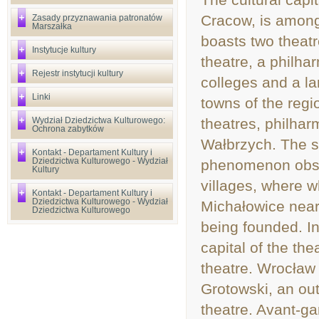
Cracow, is among 
Zasady przyznawania patronatów
Marszałka
boasts two theatr
Instytucje kultury
theatre, a philha
Rejestr instytucji kultury
colleges and a lar
Linki
towns of the regio
Wydział Dziedzictwa Kulturowego:
theatres, philha
Ochrona zabytków
Wałbrzych. The s
Kontakt - Departament Kultury i
Dziedzictwa Kulturowego - Wydział
phenomenon obser
Kultury
villages, where wh
Kontakt - Departament Kultury i
Dziedzictwa Kulturowego - Wydział
Michałowice near 
Dziedzictwa Kulturowego
being founded. I
capital of the th
theatre. Wrocław
Grotowski, an out
theatre. Avant-ga