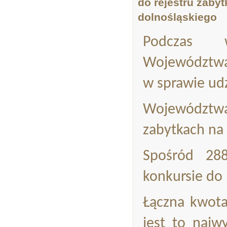
do rejestru zaby
dolnośląskiego
Podczas w
Województwa 
w sprawie udz
Województwa
zabytkach na
Spośród 28
konkursie do 
Łączna kwota
jest to najw