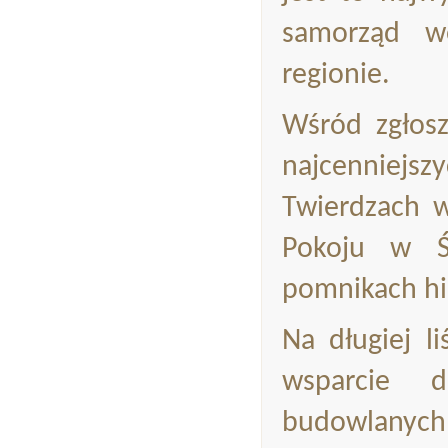
samorząd w
regionie.
Wśród zgłosz
najcenniejs
Twierdzach w
Pokoju w Ś
pomnikach his
Na długiej l
wsparcie 
budowlanych, 