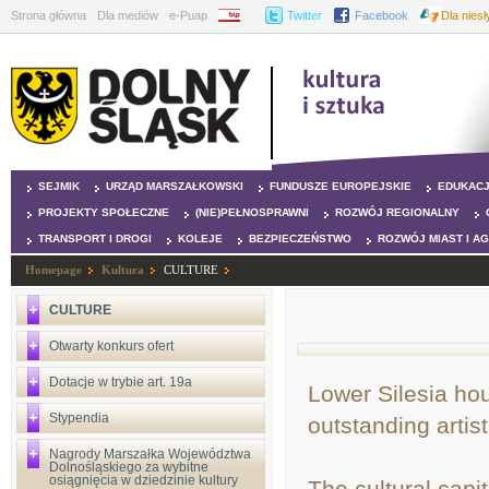
Strona główna
Dla mediów
e-Puap
BIP
Twitter
Facebook
Dla nies
SEJMIK
URZĄD MARSZAŁKOWSKI
FUNDUSZE EUROPEJSKIE
EDUKAC
PROJEKTY SPOŁECZNE
(NIE)PEŁNOSPRAWNI
ROZWÓJ REGIONALNY
TRANSPORT I DROGI
KOLEJE
BEZPIECZEŃSTWO
ROZWÓJ MIAST I A
Homepage
Kultura
CULTURE
CULTURE
Otwarty konkurs ofert
Dotacje w trybie art. 19a
Lower Silesia ho
Stypendia
outstanding artist
Nagrody Marszałka Województwa
Dolnośląskiego za wybitne
osiągnięcia w dziedzinie kultury
The cultural capi