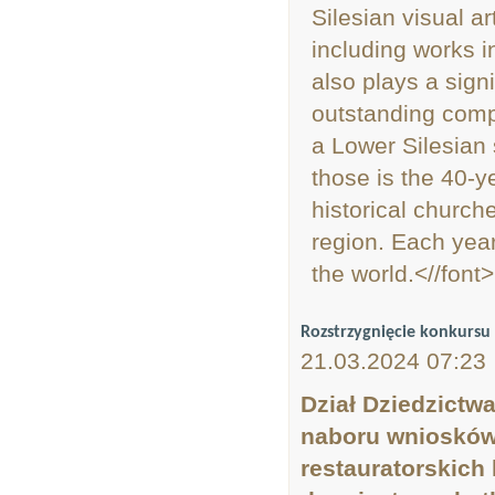
Silesian visual 
including works i
also plays a signi
outstanding compo
a Lower Silesian 
those is the 40-y
historical church
region. Each year
the world.<//font>
Rozstrzygnięcie konkursu 
21.03.2024 07:23
Dział Dziedzictw
naboru wniosków 
restauratorskich