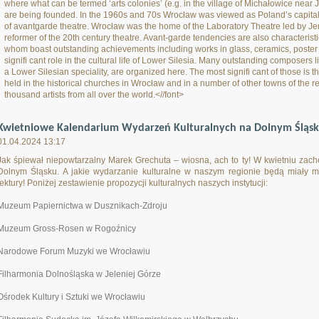
where what can be termed ‘arts colonies’ (e.g. in the village of Michałowice near 
are being founded. In the 1960s and 70s Wrocław was viewed as Poland’s capital o
of avantgarde theatre. Wrocław was the home of the Laboratory Theatre led by Je
reformer of the 20th century theatre. Avant-garde tendencies are also characteristic
whom boast outstanding achievements including works in glass, ceramics, poster a
signifi cant role in the cultural life of Lower Silesia. Many outstanding composers li
a Lower Silesian speciality, are organized here. The most signifi cant of those is 
held in the historical churches in Wrocław and in a number of other towns of the re
thousand artists from all over the world.<//font>
Kwietniowe Kalendarium Wydarzeń Kulturalnych na Dolnym Śląsk
01.04.2024 13:17
Jak śpiewał niepowtarzalny Marek Grechuta – wiosna, ach to ty! W kwietniu zac
Dolnym Śląsku. A jakie wydarzanie kulturalne w naszym regionie będą miały 
lektury! Poniżej zestawienie propozycji kulturalnych naszych instytucji:
Muzeum Papiernictwa w Dusznikach-Zdroju
Muzeum Gross-Rosen w Rogoźnicy
Narodowe Forum Muzyki we Wrocławiu
Filharmonia Dolnośląska w Jeleniej Górze
Ośrodek Kultury i Sztuki we Wrocławiu