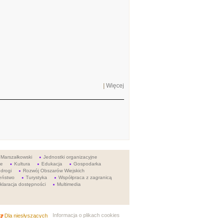
|
Więcej
 Marszałkowski
Jednostki organizacyjne
ie
Kultura
Edukacja
Gospodarka
 drogi
Rozwój Obszarów Wiejskich
eństwo
Turystyka
Współpraca z zagranicą
klaracja dostępności
Multimedia
Informacja o plikach cookies
Dla niesłyszących