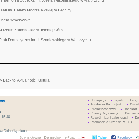
Filharmonia Sudecka im. Józefa Wiłkomirskiego w Wałbrzychu
Teatr im. Heleny Modrzejewskiej w Legnicy
Opera Wrocławska
Muzeum Karkonoskie w Jeleniej Górze
Teatr Dramatyczny im. J. Szaniawskiego w Wałbrzychu
<- Back to: Aktualności Kultura
Homepage
Sejmik
Urząd
ego
Fundusze Europejskie
Zdrow
(Nie)pełnosprawni
Transport i
3
Rozwój Regionalny
Bezpiecz
- 15.30
Rozwój miast i aglomeracji
De
Informacja o Urzędzie w ETR
a Dolnośląskiego
Strona główna
Dla mediów
e-Puap
BIP
Twitter
Facebook