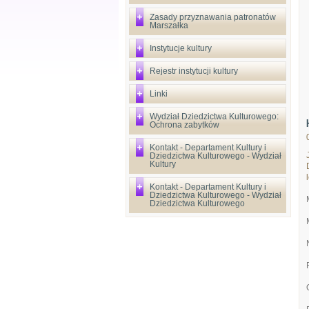
Zasady przyznawania patronatów
Marszałka
Instytucje kultury
Rejestr instytucji kultury
Linki
Wydział Dziedzictwa Kulturowego:
Ochrona zabytków
Kontakt - Departament Kultury i
Dziedzictwa Kulturowego - Wydział
Kultury
Kontakt - Departament Kultury i
Dziedzictwa Kulturowego - Wydział
Dziedzictwa Kulturowego