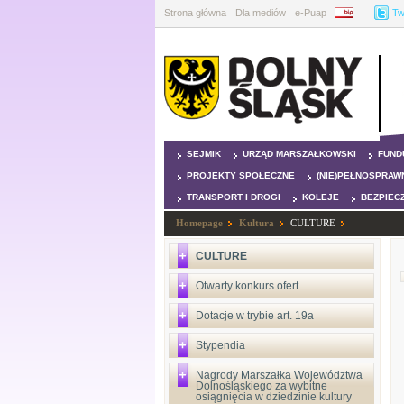
Strona główna
Dla mediów
e-Puap
BIP
Tw
SEJMIK
URZĄD MARSZAŁKOWSKI
FUND
PROJEKTY SPOŁECZNE
(NIE)PEŁNOSPRAW
TRANSPORT I DROGI
KOLEJE
BEZPIEC
Homepage
Kultura
CULTURE
CULTURE
Otwarty konkurs ofert
Dotacje w trybie art. 19a
Stypendia
Nagrody Marszałka Województwa
Dolnośląskiego za wybitne
osiągnięcia w dziedzinie kultury