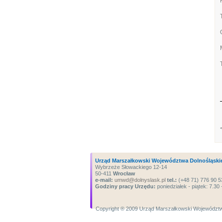
Urząd Marszałkowski Województwa Dolnośląski
Wybrzeże Słowackiego 12-14
50-411
Wrocław
e-mail:
umwd@dolnyslask.pl
tel.:
(+48 71) 776 90 5
Godziny pracy Urzędu:
poniedziałek - piątek: 7.30 
Copyright ® 2009 Urząd Marszałkowski Województw