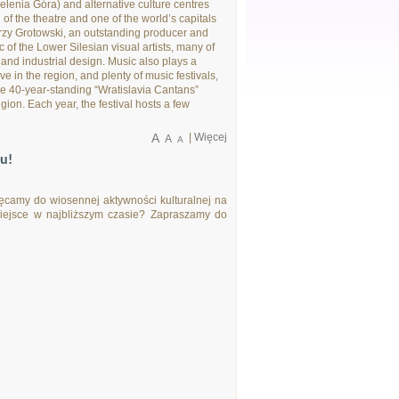
Jelenia Góra) and alternative culture centres
f the theatre and one of the world’s capitals
rzy Grotowski, an outstanding producer and
 of the Lower Silesian visual artists, many of
nd industrial design. Music also plays a
ve in the region, and plenty of music festivals,
the 40-year-standing “Wratislavia Cantans”
gion. Each year, the festival hosts a few
A
|
Więcej
A
A
u!
hęcamy do wiosennej aktywności kulturalnej na
miejsce w najbliższym czasie? Zapraszamy do