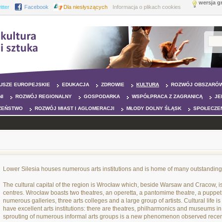
wersja g
itter
Facebook
Dla niesłyszących
Informacja o plikach cookies
USZE EUROPEJSKIE
EDUKACJA
ZDROWIE
KULTURA
ROZWÓJ OBSZARÓW
NI
ROZWÓJ REGIONALNY
GOSPODARKA
WSPÓŁPRACA Z ZAGRANICĄ
JE
ZEŃSTWO
ROZWÓJ MIAST I AGLOMERACJI
MŁODY DOLNY ŚLĄSK
SPOŁECZE
Lower Silesia houses numerous arts institutions and is home of many outstanding a
The cultural capital of the region is Wrocław which, beside Warsaw and Cracow, is
centres. Wrocław boasts two theatres, an operetta, a pantomime theatre, a puppe
numerous galleries, three arts colleges and a large group of artists. Cultural life is
have excellent arts institutions: there are theatres, philharmonics and museums 
sprouting of numerous informal arts groups is a new phenomenon observed recentl