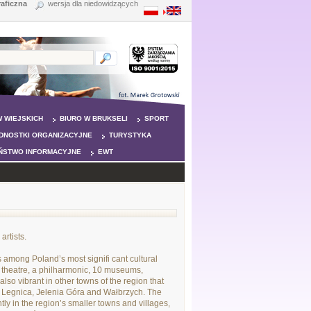
raficzna
wersja dla niedowidzących
 WIEJSKICH
BIURO W BRUKSELI
SPORT
DNOSTKI ORGANIZACYJNE
TURYSTYKA
ŃSTWO INFORMACYJNE
EWT
rtists.
 among Poland’s most signifi cant cultural
t theatre, a philharmonic, 10 museums,
 also vibrant in other towns of the region that
in Legnica, Jelenia Góra and Wałbrzych. The
y in the region’s smaller towns and villages,