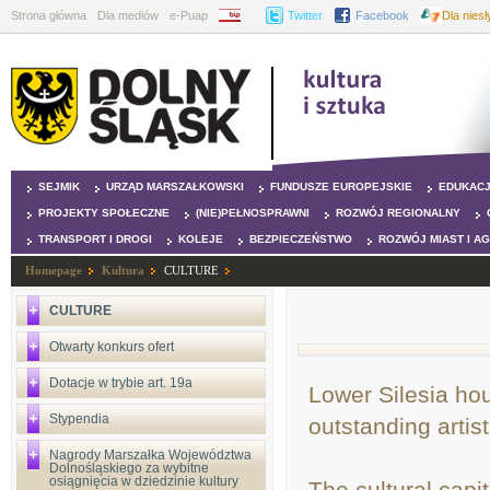
Strona główna
Dla mediów
e-Puap
BIP
Twitter
Facebook
Dla nies
SEJMIK
URZĄD MARSZAŁKOWSKI
FUNDUSZE EUROPEJSKIE
EDUKAC
PROJEKTY SPOŁECZNE
(NIE)PEŁNOSPRAWNI
ROZWÓJ REGIONALNY
TRANSPORT I DROGI
KOLEJE
BEZPIECZEŃSTWO
ROZWÓJ MIAST I A
Homepage
Kultura
CULTURE
CULTURE
Otwarty konkurs ofert
Dotacje w trybie art. 19a
Lower Silesia ho
Stypendia
outstanding artist
Nagrody Marszałka Województwa
Dolnośląskiego za wybitne
osiągnięcia w dziedzinie kultury
The cultural capi