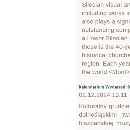
Silesian visual 
including works i
also plays a signi
outstanding compo
a Lower Silesian 
those is the 40-y
historical church
region. Each year
the world.<//font>
Kalendarium Wydarzeń Ku
02.12.2024 13:11
Kulturalny grudzi
dolnośląskimi t
hiszpańskiej muzyk