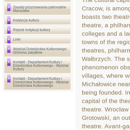
Cracow, is among 
Zasady przyznawania patronatów
Marszałka
boasts two theatr
Instytucje kultury
theatre, a philha
Rejestr instytucji kultury
colleges and a lar
Linki
towns of the regio
Wydział Dziedzictwa Kulturowego:
theatres, philha
Ochrona zabytków
Wałbrzych. The s
Kontakt - Departament Kultury i
Dziedzictwa Kulturowego - Wydział
phenomenon obser
Kultury
villages, where wh
Kontakt - Departament Kultury i
Dziedzictwa Kulturowego - Wydział
Michałowice near 
Dziedzictwa Kulturowego
being founded. I
capital of the th
theatre. Wrocław
Grotowski, an out
theatre. Avant-ga