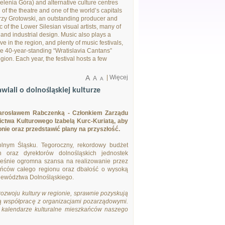
Jelenia Góra) and alternative culture centres
f the theatre and one of the world’s capitals
rzy Grotowski, an outstanding producer and
 of the Lower Silesian visual artists, many of
nd industrial design. Music also plays a
ve in the region, and plenty of music festivals,
the 40-year-standing “Wratislavia Cantans”
gion. Each year, the festival hosts a few
A
|
Więcej
A
A
wiali o dolnośląskiej kulturze
 z Jarosławem Rabczenką - Członkiem Zarządu
ctwa Kulturowego Izabelą Kurc-Kuriatą, aby
nie oraz przedstawić plany na przyszłość.
lnym Śląsku. Tegoroczny, rekordowy budżet
oraz dyrektorów dolnośląskich jednostek
ocześnie ogromna szansa na realizowanie przez
zkańców całego regionu oraz dbałość o wysoką
ojewództwa Dolnośląskiego.
 rozwoju kultury w regionie, sprawnie pozyskują
ją współpracę z organizacjami pozarządowymi.
w kalendarze kulturalne mieszkańców naszego