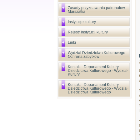
Zasady przyznawania patronatów
Marszałka
Instytucje kultury
Rejestr instytucji kultury
Linki
Wydział Dziedzictwa Kulturowego:
Ochrona zabytków
Kontakt - Departament Kultury i
Dziedzictwa Kulturowego - Wydział
Kultury
Kontakt - Departament Kultury i
Dziedzictwa Kulturowego - Wydział
Dziedzictwa Kulturowego