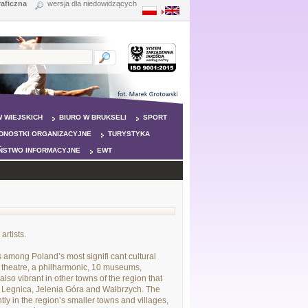
raficzna
wersja dla niedowidzących
 WIEJSKICH
BIURO W BRUKSELI
SPORT
DNOSTKI ORGANIZACYJNE
TURYSTYKA
ŃSTWO INFORMACYJNE
EWT
rtists.
 among Poland’s most signifi cant cultural
t theatre, a philharmonic, 10 museums,
 also vibrant in other towns of the region that
in Legnica, Jelenia Góra and Wałbrzych. The
y in the region’s smaller towns and villages,