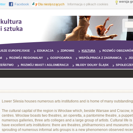
wersja g
itter
Facebook
Dla niesłyszących
Informacja o plikach cookies
USZE EUROPEJSKIE
EDUKACJA
ZDROWIE
KULTURA
ROZWÓJ OBSZARÓW
NI
ROZWÓJ REGIONALNY
GOSPODARKA
WSPÓŁPRACA Z ZAGRANICĄ
JE
ZEŃSTWO
ROZWÓJ MIAST I AGLOMERACJI
MŁODY DOLNY ŚLĄSK
SPOŁECZE
Lower Silesia houses numerous arts institutions and is home of many outstanding a
The cultural capital of the region is Wrocław which, beside Warsaw and Cracow, is
centres. Wrocław boasts two theatres, an operetta, a pantomime theatre, a puppe
numerous galleries, three arts colleges and a large group of artists. Cultural life is
have excellent arts institutions: there are theatres, philharmonics and museums 
sprouting of numerous informal arts groups is a new phenomenon observed recentl