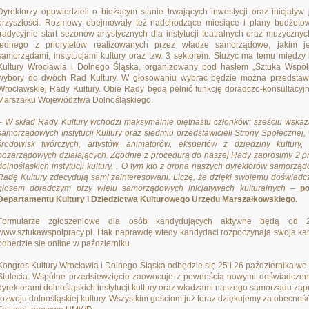
Dyrektorzy opowiedzieli o bieżącym stanie trwających inwestycji oraz inicjaty
przyszłości. Rozmowy obejmowały też nadchodzące miesiące i plany budżetowe
tradycyjnie start sezonów artystycznych dla instytucji teatralnych oraz muzyc
jednego z priorytetów realizowanych przez władze samorządowe, jakim je
samorządami, instytucjami kultury oraz tzw. 3 sektorem. Służyć ma temu między
Kultury Wrocławia i Dolnego Śląska, organizowany pod hasłem „Sztuka Wspó
wybory do dwóch Rad Kultury. W głosowaniu wybrać będzie można przedstawicie
Wrocławskiej Rady Kultury. Obie Rady będą pełnić funkcję doradczo-konsultacyj
Marszałku Województwa Dolnośląskiego.
–
W skład Rady Kultury wchodzi maksymalnie piętnastu członków: sześciu wskaz
samorządowych Instytucji Kultury oraz siedmiu przedstawicieli Strony Społecznej,
środowisk twórczych, artystów, animatorów, ekspertów z dziedziny kultury, prz
pozarządowych działających. Zgodnie z procedurą do naszej Rady zaprosimy 2 pr
dolnośląskich instytucji kultury. . O tym kto z grona naszych dyrektorów samorząd
Radę Kultury zdecydują sami zainteresowani. Liczę, że dzięki swojemu doświ
głosem doradczym przy wielu samorządowych inicjatywach kulturalnych
–
po
Departamentu Kultury i Dziedzictwa Kulturowego Urzędu Marszałkowskiego.
Formularze zgłoszeniowe dla osób kandydujących aktywne będą od 
www.sztukawspolpracy.pl. I tak naprawdę wtedy kandydaci rozpoczynają swoja k
odbędzie się online w październiku.
Kongres Kultury Wrocławia i Dolnego Śląska odbędzie się 25 i 26 października 
Stulecia. Wspólne przedsięwzięcie zaowocuje z pewnością nowymi doświadczenia
dyrektorami dolnośląskich instytucji kultury oraz władzami naszego samorządu zapr
rozwoju dolnośląskiej kultury. Wszystkim gościom już teraz dziękujemy za obecność