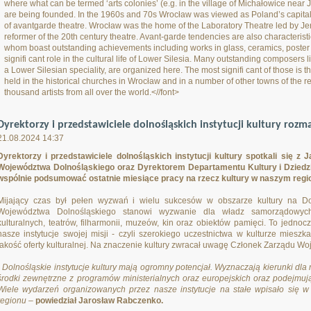
where what can be termed ‘arts colonies’ (e.g. in the village of Michałowice near 
are being founded. In the 1960s and 70s Wrocław was viewed as Poland’s capital o
of avantgarde theatre. Wrocław was the home of the Laboratory Theatre led by Je
reformer of the 20th century theatre. Avant-garde tendencies are also characteristic
whom boast outstanding achievements including works in glass, ceramics, poster a
signifi cant role in the cultural life of Lower Silesia. Many outstanding composers li
a Lower Silesian speciality, are organized here. The most signifi cant of those is 
held in the historical churches in Wrocław and in a number of other towns of the re
thousand artists from all over the world.<//font>
Dyrektorzy i przedstawiciele dolnośląskich instytucji kultury rozma
21.08.2024 14:37
Dyrektorzy i przedstawiciele dolnośląskich instytucji kultury spotkali się
Województwa Dolnośląskiego oraz Dyrektorem Departamentu Kultury i Dziedzi
wspólnie podsumować ostatnie miesiące pracy na rzecz kultury w naszym regio
Mijający czas był pełen wyzwań i wielu sukcesów w obszarze kultury na Do
Województwa Dolnośląskiego stanowi wyzwanie dla władz samorządowych 
kulturalnych, teatrów, filharmonii, muzeów, kin oraz obiektów pamięci. To jedn
nasze instytucje swojej misji - czyli szerokiego uczestnictwa w kulturze mies
jakość oferty kulturalnej. Na znaczenie kultury zwracał uwagę Członek Zarządu W
- Dolnośląskie instytucje kultury mają ogromny potencjał. Wyznaczają kierunki dla
środki zewnętrzne z programów ministerialnych oraz europejskich oraz podejmu
Wiele wydarzeń organizowanych przez nasze instytucje na stałe wpisało się 
regionu –
powiedział Jarosław Rabczenko.