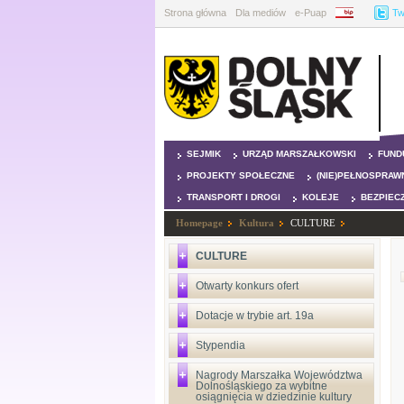
Strona główna
Dla mediów
e-Puap
BIP
Tw
SEJMIK
URZĄD MARSZAŁKOWSKI
FUND
PROJEKTY SPOŁECZNE
(NIE)PEŁNOSPRAW
TRANSPORT I DROGI
KOLEJE
BEZPIEC
Homepage
Kultura
CULTURE
CULTURE
Otwarty konkurs ofert
Dotacje w trybie art. 19a
Stypendia
Nagrody Marszałka Województwa
Dolnośląskiego za wybitne
osiągnięcia w dziedzinie kultury