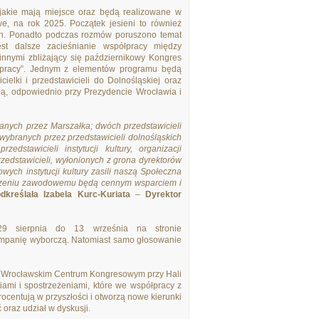
w jakie mają miejsce oraz będą realizowane w
, na rok 2025. Początek jesieni to również
znych. Ponadto podczas rozmów poruszono temat
st dalsze zacieśnianie współpracy między
 innymi zbliżający się październikowy Kongres
łpracy”. Jednym z elementów programu będą
lki i przedstawicieli do Dolnośląskiej oraz
ną, odpowiednio przy Prezydencie Wrocławia i
anych przez Marszałka; dwóch przedstawicieli
 wybranych przez przedstawicieli dolnośląskich
edstawicieli instytucji kultury, organizacji
zedstawicieli, wyłonionych z grona dyrektorów
owych instytucji kultury zasili naszą Społeczna
adczeniu zawodowemu będą cennym wsparciem i
dkreślała Izabela Kurc-Kuriata
–
Dyrektor
29 sierpnia do 13 września na stronie
ampanię wyborczą. Natomiast samo głosowanie
we Wrocławskim Centrum Kongresowym przy Hali
mi i spostrzeżeniami, które we współpracy z
ocentują w przyszłości i otworzą nowe kierunki
 oraz udział w dyskusji.