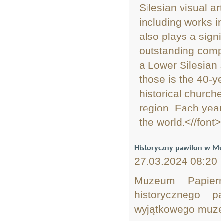
Silesian visual 
including works i
also plays a signi
outstanding compo
a Lower Silesian 
those is the 40-y
historical church
region. Each year
the world.<//font>
Historyczny pawilon w M
27.03.2024 08:20
Muzeum Papiern
historycznego 
wyjątkowego muzeu