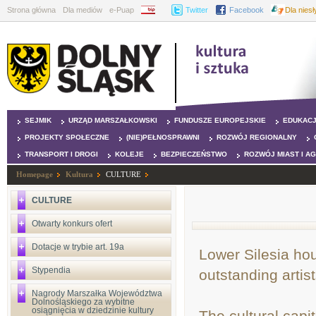
Strona główna
Dla mediów
e-Puap
BIP
Twitter
Facebook
Dla nies
SEJMIK
URZĄD MARSZAŁKOWSKI
FUNDUSZE EUROPEJSKIE
EDUKAC
PROJEKTY SPOŁECZNE
(NIE)PEŁNOSPRAWNI
ROZWÓJ REGIONALNY
TRANSPORT I DROGI
KOLEJE
BEZPIECZEŃSTWO
ROZWÓJ MIAST I A
Homepage
Kultura
CULTURE
CULTURE
Otwarty konkurs ofert
Dotacje w trybie art. 19a
Lower Silesia ho
Stypendia
outstanding artist
Nagrody Marszałka Województwa
Dolnośląskiego za wybitne
osiągnięcia w dziedzinie kultury
The cultural capi