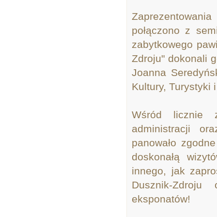
Zaprezentowani
połączono z semi
zabytkowego pawi
Zdroju" dokonali 
Joanna Seredyńsk
Kultury, Turystyki 
Wśród licznie z
administracji or
panowało zgodne 
doskonałą wizyt
innego, jak zapr
Dusznik-Zdroju
eksponatów!