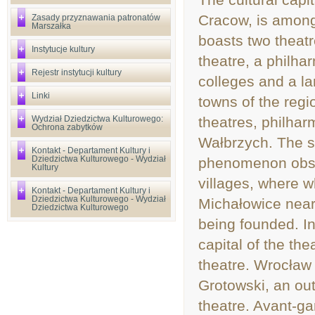
Cracow, is among 
Zasady przyznawania patronatów
Marszałka
boasts two theatr
Instytucje kultury
theatre, a philha
Rejestr instytucji kultury
colleges and a lar
Linki
towns of the regio
Wydział Dziedzictwa Kulturowego:
theatres, philha
Ochrona zabytków
Wałbrzych. The s
Kontakt - Departament Kultury i
Dziedzictwa Kulturowego - Wydział
phenomenon obser
Kultury
villages, where wh
Kontakt - Departament Kultury i
Dziedzictwa Kulturowego - Wydział
Michałowice near 
Dziedzictwa Kulturowego
being founded. I
capital of the th
theatre. Wrocław
Grotowski, an out
theatre. Avant-ga