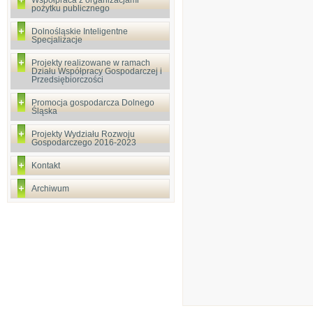
Współpraca z organizacjami
pożytku publicznego
Dolnośląskie Inteligentne
Specjalizacje
Projekty realizowane w ramach
Działu Współpracy Gospodarczej i
Przedsiębiorczości
Promocja gospodarcza Dolnego
Śląska
Projekty Wydziału Rozwoju
Gospodarczego 2016-2023
Kontakt
Archiwum