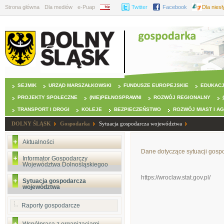
Strona główna
Dla mediów
e-Puap
BIP
Twitter
Facebook
Dla nies
SEJMIK
URZĄD MARSZAŁKOWSKI
FUNDUSZE EUROPEJSKIE
EDUKAC
PROJEKTY SPOŁECZNE
(NIE)PEŁNOSPRAWNI
ROZWÓJ REGIONALNY
TRANSPORT I DROGI
KOLEJE
BEZPIECZEŃSTWO
ROZWÓJ MIAST I A
DOLNY ŚLĄSK
Gospodarka
Sytuacja gospodarcza województwa
Aktualności
Dane dotyczące sytuacji gosp
Informator Gospodarczy
Województwa Dolnośląskiegoo
https://wroclaw.stat.gov.pl/
Sytuacja gospodarcza
województwa
Raporty gospodarcze