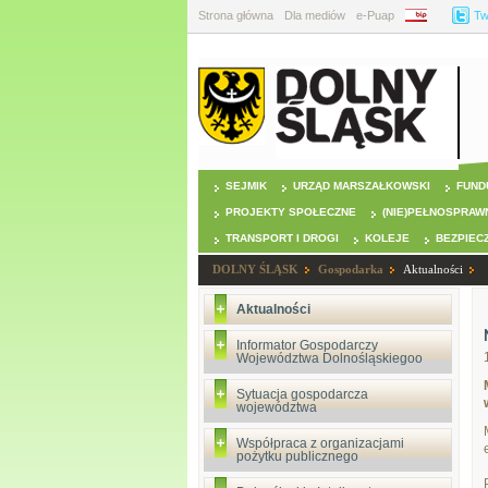
Strona główna
Dla mediów
e-Puap
BIP
Tw
SEJMIK
URZĄD MARSZAŁKOWSKI
FUND
PROJEKTY SPOŁECZNE
(NIE)PEŁNOSPRAW
TRANSPORT I DROGI
KOLEJE
BEZPIEC
DOLNY ŚLĄSK
Gospodarka
Aktualności
Aktualności
Informator Gospodarczy
Województwa Dolnośląskiegoo
Sytuacja gospodarcza
województwa
Współpraca z organizacjami
pożytku publicznego