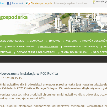
wersja g
itter
Facebook
Dla niesłyszących
Informacja o plikach cookies
USZE EUROPEJSKIE
EDUKACJA
ZDROWIE
KULTURA
ROZWÓJ OBSZARÓW
NI
ROZWÓJ REGIONALNY
GOSPODARKA
WSPÓŁPRACA Z ZAGRANICĄ
JE
ZEŃSTWO
ROZWÓJ MIAST I AGLOMERACJI
MŁODY DOLNY ŚLĄSK
SPOŁECZE
Nowoczesna instalacja w PCC Rokita
18.10.2010 15:15
Mniej uciążliwa dla środowiska i energooszczędna - taka jest nowa instalacja e
w Zakładach PCC Rokita w Brzegu Dolnym. 15 października odbyła się uroczysta 
Membranowa technika produkcji chloru jest mniej uciążliwa dla środowiska, poz
elektrycznej, sięgającej nawet 20%.
PCC planuje stopniowe odchodzenie od rtęciowej technologii wytwarzania c