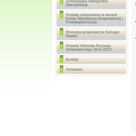
Dolnośląskie Inteligentne
Specjalizacje
Projekty realizowane w ramach
Działu Współpracy Gospodarczej i
Przedsiębiorczości
Promocja gospodarcza Dolnego
Śląska
Projekty Wydziału Rozwoju
Gospodarczego 2016-2023
Kontakt
Archiwum