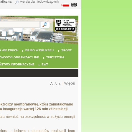
raficzna
wersja dla niedowidzących
 WIEJSKICH
BIURO W BRUKSELI
SPORT
DNOSTKI ORGANIZACYJNE
TURYSTYKA
ŃSTWO INFORMACYJNE
EWT
A
|
Więcej
A
A
lektrolizy membranowej, którą zainstalowano
inauguracja wartej 126 mln zł instalacji.
wala również na oszczędność w zużyciu energii
hloru – jednym z elementów realizacji tego