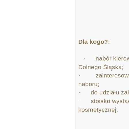
Dla kogo?:
·
nabór kiero
Dolnego Śląska;
·
zaintereso
naboru;
·
do udziału za
·
stoisko wyst
kosmetycznej.