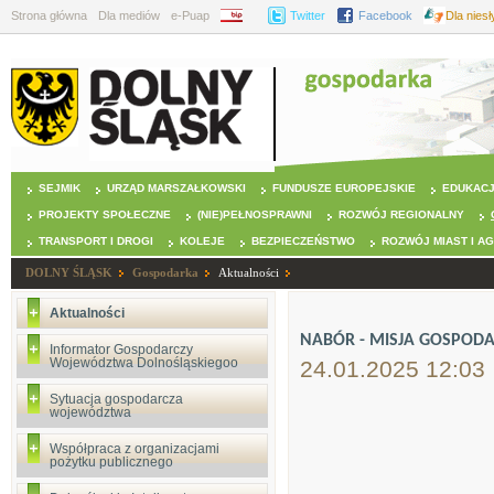
Strona główna
Dla mediów
e-Puap
BIP
Twitter
Facebook
Dla nies
SEJMIK
URZĄD MARSZAŁKOWSKI
FUNDUSZE EUROPEJSKIE
EDUKAC
PROJEKTY SPOŁECZNE
(NIE)PEŁNOSPRAWNI
ROZWÓJ REGIONALNY
TRANSPORT I DROGI
KOLEJE
BEZPIECZEŃSTWO
ROZWÓJ MIAST I A
DOLNY ŚLĄSK
Gospodarka
Aktualności
Aktualności
NABÓR - MISJA GOSPODA
Informator Gospodarczy
Województwa Dolnośląskiegoo
24.01.2025 12:03
Sytuacja gospodarcza
województwa
Współpraca z organizacjami
pożytku publicznego