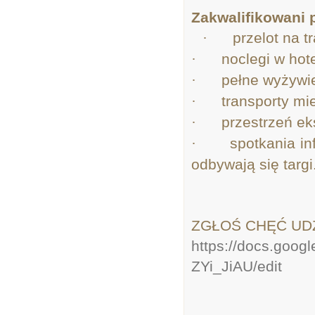
Zakwalifikowani 
·
przelot na t
·
noclegi w
·
pełne wyżywi
·
transporty mi
·
przestrzeń e
·
spotkania in
odbywają się targi
ZGŁOŚ CHĘĆ UD
https://docs.goo
ZYi_JiAU/edit