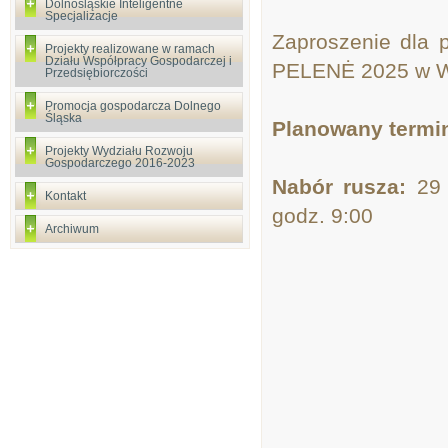
Dolnośląskie Inteligentne
Specjalizacje
Zaproszenie dla 
Projekty realizowane w ramach
Działu Współpracy Gospodarczej i
PELENĖ 2025 w W
Przedsiębiorczości
Promocja gospodarcza Dolnego
Śląska
Planowany termin
Projekty Wydziału Rozwoju
Gospodarczego 2016-2023
Nabór rusza:
29 
Kontakt
godz. 9:00
Archiwum