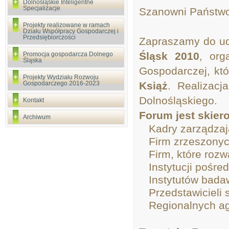
Dolnośląskie Inteligentne
Specjalizacje
Szanowni Państwo
Projekty realizowane w ramach
Działu Współpracy Gospodarczej i
Przedsiębiorczości
Zapraszamy do u
Śląsk 2010
, org
Promocja gospodarcza Dolnego
Śląska
Gospodarczej, kt
Projekty Wydziału Rozwoju
Gospodarczego 2016-2023
Książ
. Realizac
Dolnośląskiego.
Kontakt
Forum jest skier
Archiwum
·
Kadry zarządzaj
·
Firm zrzeszony
·
Firm, które rozw
·
Instytucji pośre
·
Instytutów bad
·
Przedstawicieli
·
Regionalnych ag