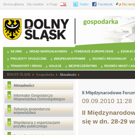
Strona główna
Dla mediów
e-Puap
BIP
Twitter
Facebook
Dla nies
SEJMIK
URZĄD MARSZAŁKOWSKI
FUNDUSZE EUROPEJSKIE
EDUKAC
PROJEKTY SPOŁECZNE
(NIE)PEŁNOSPRAWNI
ROZWÓJ REGIONALNY
TRANSPORT I DROGI
KOLEJE
BEZPIECZEŃSTWO
ROZWÓJ MIAST I A
DOLNY ŚLĄSK
Gospodarka
Aktualności
Aktualności
II Międzynarodowe Forum 
Informator Gospodarczy
Województwa Dolnośląskiegoo
09.09.2010 11:28
Sytuacja gospodarcza
II Międzynarodow
województwa
się w dn. 28-29 
Współpraca z organizacjami
pożytku publicznego