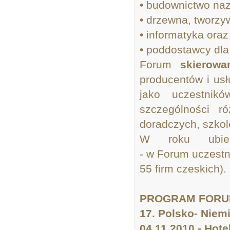
• budownictwo na
• drzewna, tworz
• informatyka ora
• poddostawcy dla
Forum
skierowa
producentów i usł
jako uczestnik
szczególności r
doradczych, szkol
W roku ubieg
- w Forum uczestni
55 firm czeskich).
PROGRAM FOR
17. Polsko- Niem
04.11.2010 - Hote