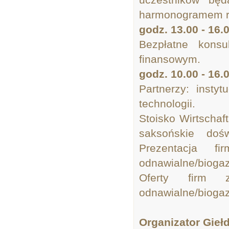
harmonogramem 
godz. 13.00 - 16.
Bezpłatne kons
finansowym.
godz. 10.00 - 16.
Partnerzy: instyt
technologii.
Stoisko Wirtscha
saksońskie doś
Prezentacja fi
odnawialne/bioga
Oferty firm z
odnawialne/bioga
Organizator Gieł