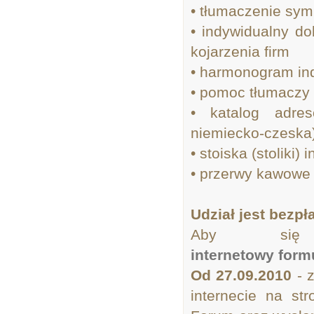
• tłumaczenie sy
• indywidualny d
kojarzenia firm
• harmonogram ind
• pomoc tłumaczy
• katalog adres
niemiecko-czeska
• stoiska (stoliki
• przerwy kawowe 
Udział jest bezpł
Aby się z
internetowy form
Od 27.09.2010
- z
internecie na st