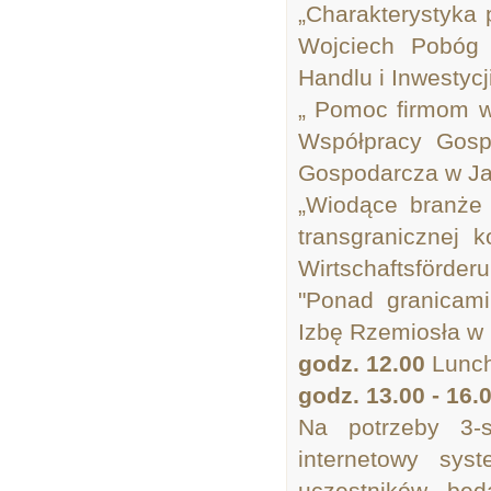
„Charakterystyka 
Wojciech Pobóg 
Handlu i Inwestyc
„ Pomoc firmom w
Współpracy Gospo
Gospodarcza w Ja
„Wiodące branże 
transgranicznej 
Wirtschaftsförde
"Ponad granicami
Izbę Rzemiosła w
godz. 12.00
Lunc
godz. 13.00 - 16.
Na potrzeby 3-s
internetowy sys
uczestników bę