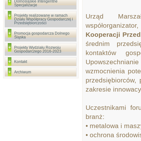
Dolnośląskie Inteligentne
Specjalizacje
Urząd Marsza
Projekty realizowane w ramach
Działu Współpracy Gospodarczej i
Przedsiębiorczości
współorganizato
Kooperacji Prze
Promocja gospodarcza Dolnego
Śląska
średnim przeds
Projekty Wydziału Rozwoju
Gospodarczego 2016-2023
kontaktów gos
Upowszechnianie 
Kontakt
wzmocnienia pote
Archiwum
przedsiębiorców, 
zakresie innowacyj
Uczestnikami for
branż:
• metalowa i masz
• ochrona środowi