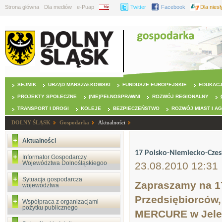
Strona główna
Dla mediów
e-Puap
BIP
Twitter
Facebook
Dla nies
SEJMIK
URZĄD MARSZAŁKOWSKI
FUNDUSZE EUROPEJSKIE
EDUKAC
PROJEKTY SPOŁECZNE
(NIE)PEŁNOSPRAWNI
ROZWÓJ REGIONALNY
TRANSPORT I DROGI
KOLEJE
BEZPIECZEŃSTWO
ROZWÓJ MIAST I A
DOLNY ŚLĄSK
Gospodarka
Aktualności
Aktualności
17 Polsko-Niemiecko-Czes
Informator Gospodarczy
Województwa Dolnośląskiegoo
23.08.2010 12:31
Sytuacja gospodarcza
Zapraszamy na 1
województwa
Przedsiębiorców,
Współpraca z organizacjami
pożytku publicznego
MERCURE w Jeleni