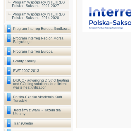
Program Współpracy INTERREG
Polska - Saksonia 2021-2027
Program Współpracy INTERREG
Polska - Saksonia 2014-2020
Program Interreg Europa Środkowa
Program Interreg Region Morza
Bałtyckiego
Program Interreg Europa
Granty Komisji
EWT 2007-2013
DISCO - advancing DIStrict heating
and COoling solutions for efficient
waste heat utilization
Polsko-Czeska Akademia Kadr
Turystyki
Jesteśmy z Wami - Razem dla
Ukrainy
TransGredio