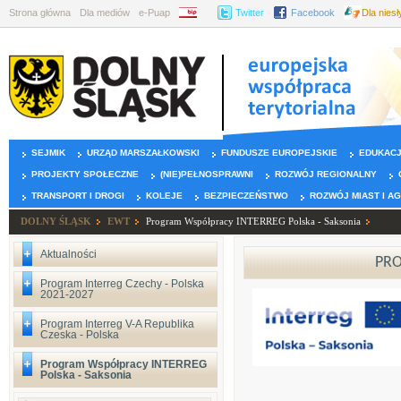
Strona główna
Dla mediów
e-Puap
BIP
Twitter
Facebook
Dla nies
SEJMIK
URZĄD MARSZAŁKOWSKI
FUNDUSZE EUROPEJSKIE
EDUKAC
PROJEKTY SPOŁECZNE
(NIE)PEŁNOSPRAWNI
ROZWÓJ REGIONALNY
TRANSPORT I DROGI
KOLEJE
BEZPIECZEŃSTWO
ROZWÓJ MIAST I A
DOLNY ŚLĄSK
EWT
Program Współpracy INTERREG Polska - Saksonia
Aktualności
PRO
Program Interreg Czechy - Polska
2021-2027
Program Interreg V-A Republika
Czeska - Polska
Program Współpracy INTERREG
Polska - Saksonia