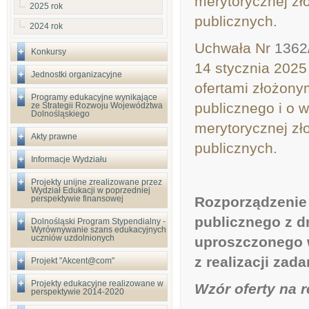
merytorycznej zł
2025 rok
publicznych.
2024 rok
Uchwała Nr
1362/
Konkursy
14 stycznia 2025
Jednostki organizacyjne
ofertami złożonym
Programy edukacyjne wynikające
publicznego i o w
ze Strategii Rozwoju Województwa
Dolnośląskiego
merytorycznej zł
Akty prawne
publicznych.
Informacje Wydziału
Projekty unijne zrealizowane przez
Wydział Edukacji w poprzedniej
perspektywie finansowej
Rozporządzenie
publicznego z dn
Dolnośląski Program Stypendialny -
Wyrównywanie szans edukacyjnych
uczniów uzdolnionych
uproszczonego 
z realizacji zad
Projekt "Akcent@com"
Projekty edukacyjne realizowane w
Wzór oferty na r
perspektywie 2014-2020