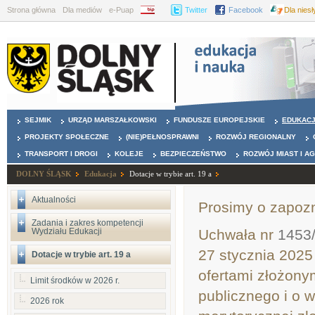
Strona główna
Dla mediów
e-Puap
BIP
Twitter
Facebook
Dla nies
SEJMIK
URZĄD MARSZAŁKOWSKI
FUNDUSZE EUROPEJSKIE
EDUKAC
PROJEKTY SPOŁECZNE
(NIE)PEŁNOSPRAWNI
ROZWÓJ REGIONALNY
TRANSPORT I DROGI
KOLEJE
BEZPIECZEŃSTWO
ROZWÓJ MIAST I A
DOLNY ŚLĄSK
Edukacja
Dotacje w trybie art. 19 a
Aktualności
Prosimy o zapozna
Zadania i zakres kompetencji
Wydziału Edukacji
Uchwała nr
1453
27 stycznia 2025
Dotacje w trybie art. 19 a
ofertami złożonym
Limit środków w 2026 r.
publicznego i o w
2026 rok