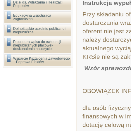
Instrukcja wypeł
Dział ds. Wdrażania i Realizacji
Projektów
Przy składaniu o
Edukacyjna współpraca
zagraniczna
dostarczania wra
Dolnośląskie uczelnie publiczne i
oferent nie jest
niepubliczne
należy dostarczy
Procedura wpisu do ewidencji
niepublicznych placówek
aktualnego wycią
doskonalenia nauczycieli
KRSie nie są zak
Wsparcie Kształcenia Zawodowego
– Poprawa Efektów
Wzór sprawozdani
OBOWIĄZEK IN
dla osób fizyczn
finansowych w im
dotację celową na