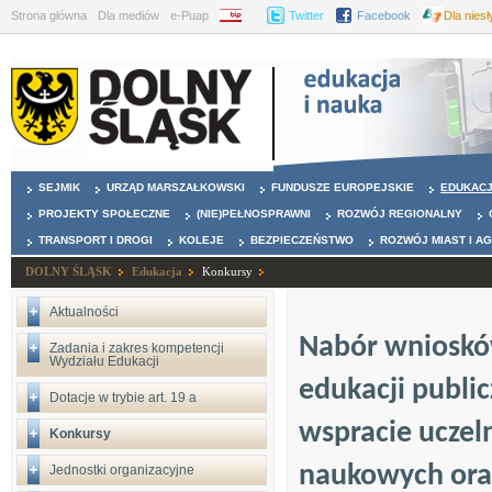
Strona główna
Dla mediów
e-Puap
BIP
Twitter
Facebook
Dla nies
SEJMIK
URZĄD MARSZAŁKOWSKI
FUNDUSZE EUROPEJSKIE
EDUKAC
PROJEKTY SPOŁECZNE
(NIE)PEŁNOSPRAWNI
ROZWÓJ REGIONALNY
TRANSPORT I DROGI
KOLEJE
BEZPIECZEŃSTWO
ROZWÓJ MIAST I A
DOLNY ŚLĄSK
Edukacja
Konkursy
Aktualności
Nabór wniosków
Zadania i zakres kompetencji
Wydziału Edukacji
edukacji public
Dotacje w trybie art. 19 a
wspracie uczeln
Konkursy
naukowych oraz
Jednostki organizacyjne