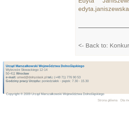
Edyta Janisz
edyta.janiszewsk
<- Back to: Konku
Urząd Marszałkowski Województwa Dolnośląskiego
Wybrzeże Słowackiego 12-14
50-411
Wrocław
e-mail:
umwd@dolnyslask.pl
tel.:
(+48 71) 776 90 53
Godziny pracy Urzędu:
poniedziałek - piątek: 7.30 - 15.30
Copyright ® 2009 Urząd Marszałkowski Województwa Dolnośląskiego
Strona główna
Dla m