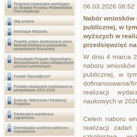
Programy edukacyjne wynikające
06.03.2026 08:52
ze Strategii Rozwoju Województwa
Dolnośląskiego
Nabór wniosków n
Akty prawne
publicznej, w tym
Informacje Wydziału
wyższych w reali
Projekty unijne zrealizowane przez
przedsięwzięć na
Wydział Edukacji w poprzedniej
perspektywie finansowej
W dniu 4 marca 20
Dolnośląski Program Stypendialny -
Wyrównywanie szans edukacyjnych
naboru wniosków 
uczniów uzdolnionych
publicznej, w ty
Projekt "Akcent@com"
dofinansowania/f
Projekty edukacyjne realizowane w
perspektywie 2014-2020
realizacji wyda
naukowych w 2026
Dział ds. Wdrażania i Realizacji
Projektów
Edukacyjna współpraca
Celem naboru wni
zagraniczna
realizacji zadań
Dolnośląskie uczelnie publiczne i
niepubliczne
szkolnictwa w