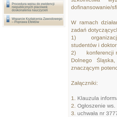
Procedura wpisu do ewidencji
dofinansowanie/sf
niepublicznych placówek
doskonalenia nauczycieli
Wsparcie Kształcenia Zawodowego
W ramach działan
– Poprawa Efektów
zadań dotyczącyc
1) organizacji 
studentów i dokto
2) konferencji 
Dolnego Śląska,
znaczącym poten
Załączniki:
1.
Klauzula inform
2.
Ogłoszenie ws.
3.
uchwała nr 3777