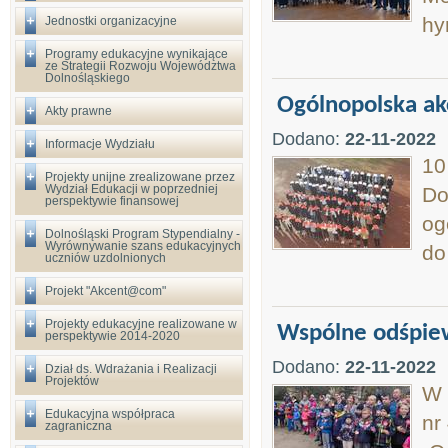
hy
Jednostki organizacyjne
Programy edukacyjne wynikające
ze Strategii Rozwoju Województwa
Dolnośląskiego
Ogólnopolska ak
Akty prawne
Dodano:
22-11-2022
Informacje Wydziału
10
Projekty unijne zrealizowane przez
Wydział Edukacji w poprzedniej
Do
perspektywie finansowej
og
Dolnośląski Program Stypendialny -
Wyrównywanie szans edukacyjnych
do
uczniów uzdolnionych
Projekt "Akcent@com"
Projekty edukacyjne realizowane w
Wspólne odśpie
perspektywie 2014-2020
Dodano:
22-11-2022
Dział ds. Wdrażania i Realizacji
Projektów
W 
Edukacyjna współpraca
nr
zagraniczna