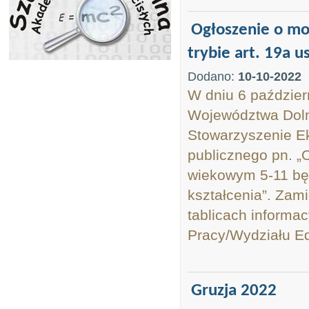
Ogłoszenie o mo
trybie art. 19a u
Dodano:
10-10-2022
W dniu 6 paździer
Województwa Dolno
Stowarzyszenie Ek
publicznego pn. „
wiekowym 5-11 będ
kształcenia”. Zami
tablicach informa
Pracy/Wydziału Edu
Gruzja 2022