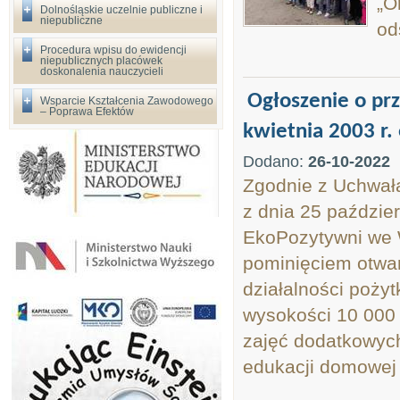
„O
Dolnośląskie uczelnie publiczne i
niepubliczne
od
Procedura wpisu do ewidencji
niepublicznych placówek
doskonalenia nauczycieli
Ogłoszenie o prz
Wsparcie Kształcenia Zawodowego
– Poprawa Efektów
kwietnia 2003 r. o
Dodano:
26-10-2022
Zgodnie z Uchwał
z dnia 25 paździe
EkoPozytywni we W
pominięciem otwart
działalności pożyt
wysokości 10 000 
zajęć dodatkowych
edukacji domowej l