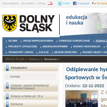
Strona główna
Dla mediów
e-Puap
BIP
Twitter
Facebook
Dla nies
SEJMIK
URZĄD MARSZAŁKOWSKI
FUNDUSZE EUROPEJSKIE
EDUKAC
PROJEKTY SPOŁECZNE
(NIE)PEŁNOSPRAWNI
ROZWÓJ REGIONALNY
TRANSPORT I DROGI
KOLEJE
BEZPIECZEŃSTWO
ROZWÓJ MIAST I A
DOLNY ŚLĄSK
Edukacja
Aktualności
Aktualności
Odśpiewanie hy
Sportowych w Św
Kontakt
Dodano:
22-11-2022
Zadania i zakres kompetencji
Wydziału Edukacji
Z 
Dotacje w trybie art. 19 a
go
Konkursy
Me