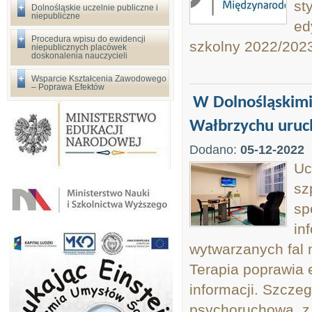
st
Dolnośląskie uczelnie publiczne i
niepubliczne
ed
Procedura wpisu do ewidencji
szkolny 2022/202
niepublicznych placówek
doskonalenia nauczycieli
Wsparcie Kształcenia Zawodowego
– Poprawa Efektów
W Dolnośląskimi
Wałbrzychu uruc
Dodano:
05-12-2022
Uc
sz
sp
in
wytwarzanych fal 
Terapia poprawia 
informacji. Szcze
psychoruchową, z 