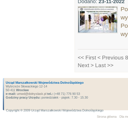
Dodano:
23-11-2022
Po
wy
Po
wy
<< First
< Previous
8
Next >
Last >>
Urząd Marszałkowski Województwa Dolnośląskiego
Wybrzeże Słowackiego 12-14
50-411
Wrocław
e-mail:
umwd@dolnyslask.pl
tel.:
(+48 71) 776 90 53
Godziny pracy Urzędu:
poniedziałek - piątek: 7.30 - 15.30
Copyright ® 2009 Urząd Marszałkowski Województwa Dolnośląskiego
Strona główna
Dla m