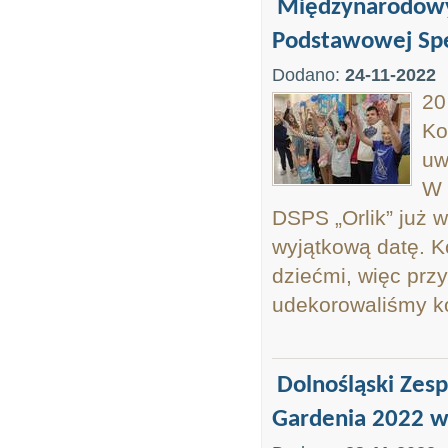
Międzynarodowy 
Podstawowej Spec
Dodano:
24-11-2022
20
Ko
uw
W 
DSPS „Orlik” już w
wyjątkową datę. Ko
dziećmi, więc prz
udekorowaliśmy kor
Dolnośląski Zes
Gardenia 2022 w