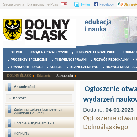
Strona główna
Dla mediów
e-Puap
BIP
Twitter
Facebook
Dla nies
SEJMIK
URZĄD MARSZAŁKOWSKI
FUNDUSZE EUROPEJSKIE
EDUKAC
PROJEKTY SPOŁECZNE
(NIE)PEŁNOSPRAWNI
ROZWÓJ REGIONALNY
TRANSPORT I DROGI
KOLEJE
BEZPIECZEŃSTWO
ROZWÓJ MIAST I A
DOLNY ŚLĄSK
Edukacja
Aktualności
Aktualności
Ogłoszenie otwa
wydarzeń naukow
Kontakt
Dodano:
04-01-2023
Zadania i zakres kompetencji
Wydziału Edukacji
Ogłoszenie otwar
Dotacje w trybie art. 19 a
Dolnośląskiego
Konkursy