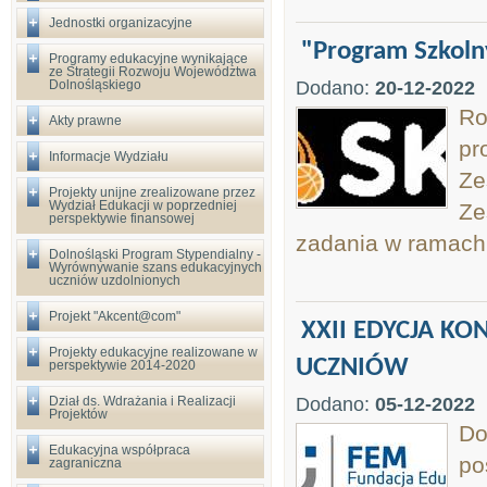
Jednostki organizacyjne
"Program Szkoln
Programy edukacyjne wynikające
ze Strategii Rozwoju Województwa
Dolnośląskiego
Dodano:
20-12-2022
Ro
Akty prawne
pr
Informacje Wydziału
Ze
Projekty unijne zrealizowane przez
Wydział Edukacji w poprzedniej
Ze
perspektywie finansowej
zadania w ramach
Dolnośląski Program Stypendialny -
Wyrównywanie szans edukacyjnych
uczniów uzdolnionych
Projekt "Akcent@com"
XXII EDYCJA K
Projekty edukacyjne realizowane w
UCZNIÓW
perspektywie 2014-2020
Dział ds. Wdrażania i Realizacji
Dodano:
05-12-2022
Projektów
Do
Edukacyjna współpraca
po
zagraniczna