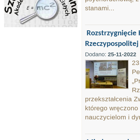
stanami...
Rozstrzygnięcie
Rzeczypospolitej 
Dodano:
25-11-2022
23
Pe
„P
Rz
przekształcenia Z
którego wręczono 
nauczycielom i dy